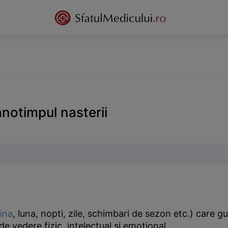
anotimpul nasterii
ina
, luna, nopti, zile, schimbari de sezon etc.) car
de vedere fizic, intelectual si emotional.