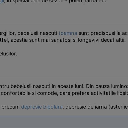
ii
, in special cele de sezon - polen, iarba etc.
rgiilor, bebelusii nascuti
toamna
sunt predispusi la ac
fel, acestia sunt mai sanatosi si longevivi decat altii.
lusilor.
ru bebelusii nascuti in aceste luni. Din cauza luminozi
 confortabile si comode, care prefera activitatile lipsi
le precum
depresie bipolara
, depresie de iarna (astenie