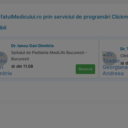
atulMedicului.ro prin serviciul de programări Click
bil
Dr. Iancu Gari Dimitrie
Dr.
Spitalul de Pediatrie MedLife Bucuresti -
Clin
Bucuresti
📅 d
📅 din 11.08
Rezervă