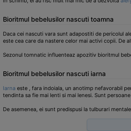
In schimb, ei au risc mult mai mic de a dezvolta
alerg
Bioritmul bebelusilor nascuti toamna
Daca cei nascuti vara sunt adapostiti de pericolul ale
este cea care da nastere celor mai activi copii. De alt
Sezonul tomnatic influenteaz apozitiv bioritmul bebe
Bioritmul bebelusilor nascuti iarna
Iarna
este , fara indoiala, un anotimp nefavorabil pent
tendinta sa fie mai lenti si mai lenesi. Sunt persoane
De asemenea, ei sunt predispusi la tulburari menta