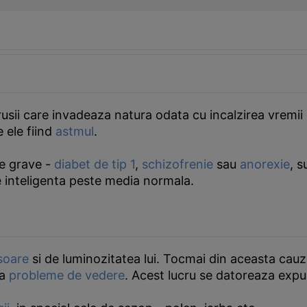
rusii care invadeaza natura odata cu incalzirea vremii 
 ele fiind
astmul
.
de grave -
diabet de tip 1
,
schizofrenie
sau
anorexie
, s
e inteligenta peste media normala.
soare
si de luminozitatea lui. Tocmai din aceasta cauz
la
probleme de vedere
. Acest lucru se datoreaza expun