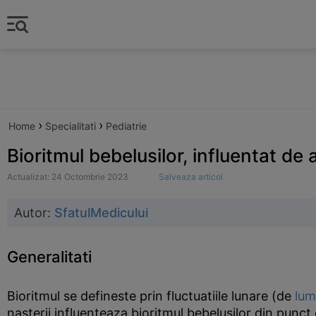
›
›
Home
Specialitati
Pediatrie
Bioritmul bebelusilor, influentat de 
Actualizat: 24 Octombrie 2023
Salveaza articol
Autor:
SfatulMedicului
Generalitati
Bioritmul se defineste prin fluctuatiile lunare (de
lum
nasterii influenteaza bioritmul bebelusilor din punct 