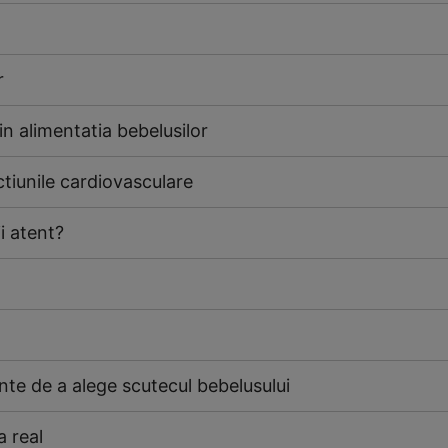
r
in alimentatia bebelusilor
ctiunile cardiovasculare
ii atent?
ainte de a alege scutecul bebelusului
 real