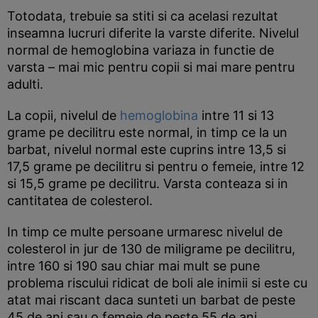
Totodata, trebuie sa stiti si ca acelasi rezultat
inseamna lucruri diferite la varste diferite. Nivelul
normal de hemoglobina variaza in functie de
varsta – mai mic pentru copii si mai mare pentru
adulti.
La copii, nivelul de
hemoglobina
intre 11 si 13
grame pe decilitru este normal, in timp ce la un
barbat, nivelul normal este cuprins intre 13,5 si
17,5 grame pe decilitru si pentru o femeie, intre 12
si 15,5 grame pe decilitru. Varsta conteaza si in
cantitatea de colesterol.
In timp ce multe persoane urmaresc nivelul de
colesterol in jur de 130 de miligrame pe decilitru,
intre 160 si 190 sau chiar mai mult se pune
problema riscului ridicat de boli ale inimii si este cu
atat mai riscant daca sunteti un barbat de peste
45 de ani sau o femeie de peste 55 de ani.