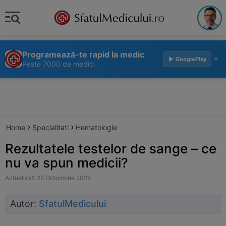
Programează-te rapid la medic
×
▶ GooglePlay
Peste 7000 de medici
›
›
Home
Specialitati
Hematologie
Rezultatele testelor de sange – ce
nu va spun medicii?
Actualizat: 25 Octombrie 2024
Autor:
SfatulMedicului