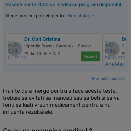
Găsești peste 7500 de medici cu program disponibil
Alege medicul potrivit pentru:
Hematologie
.
Dr. Colt Cristina
Dr.
Hiperdia Brasov Carpatex - Brasov
Clin
📅 din 13.08 • 👍 2
📅 d
Rezervă
Mai multi medici >
Inainte de a merge pentru a face aceste teste,
trebuie sa evitati sa mancati sau sa beti si sa va
feriti sa luati vreun medicament pentru a nu
influenta rezultatele.
Ce nu va comunica medicul ?