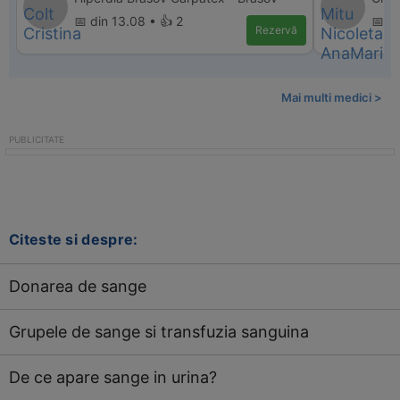
📅 din 13.08 • 👍 2
📅 d
Rezervă
Mai multi medici >
Citeste si despre:
Donarea de sange
Grupele de sange si transfuzia sanguina
De ce apare sange in urina?