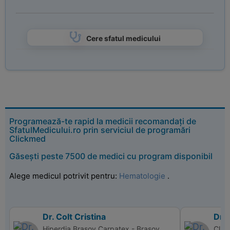
Cere sfatul medicului
Programează-te rapid la medicii recomandați de
SfatulMedicului.ro prin serviciul de programări
Clickmed
Găsești peste 7500 de medici cu program disponibil
Alege medicul potrivit pentru:
Hematologie
.
Dr. Colt Cristina
Dr.
Hiperdia Brasov Carpatex - Brasov
Clin