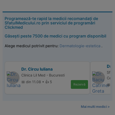
Programează-te rapid la medicii recomandați de
SfatulMedicului.ro prin serviciul de programări
Clickmed
Găsești peste 7500 de medici cu program disponibil
Alege medicul potrivit pentru:
Dermatologie-estetica
.
Dr. 
Dr. Circu Iuliana
Sfan
Clinica Lil Med - Bucuresti
Cent
📅 din 11.08 • 👍 5
Rezervă
📅 di
Mai multi medici >