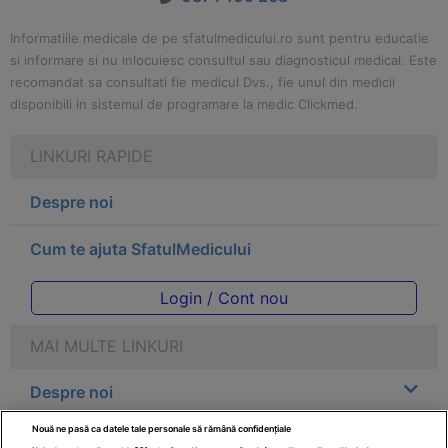
Informatiile medicale de pe sfatulmedicului.ro sunt pentru educatie
si informare si nu inlocuiesc consultul sau diagnosticul medical. Este
recomandat sa consultati fie medicul Dvs., fie unul din medicii
disponibili in sistemul de programare la medic Clickmed.
LINKURI RAPIDE
Despre noi
Cum te ajuta SfatulMedicului
Login / Cont nou
MAI MULTE LINKURI
Despre noi
Nouă ne pasă ca datele tale personale să rămână confidențiale
Legal