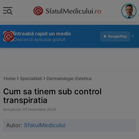
Întreabă rapid un medic
×
▶ GooglePlay
Descarcă aplicația gratuit
›
›
Home
Specialitati
Dermatologie-Estetica
Cum sa tinem sub control
transpiratia
Actualizat: 05 Noiembrie 2024
Autor:
SfatulMedicului