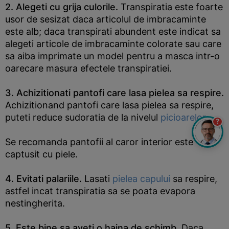
2. Alegeti cu grija culorile.
Transpiratia este foarte
usor de sesizat daca articolul de imbracaminte
este alb; daca transpirati abundent este indicat sa
alegeti articole de imbracaminte colorate sau care
sa aiba imprimate un model pentru a masca intr-o
oarecare masura efectele transpiratiei.
3. Achizitionati pantofi care lasa pielea sa respire.
Achizitionand pantofi care lasa pielea sa respire,
puteti reduce sudoratia de la nivelul
picioarelor
.
?
Se recomanda pantofii al caror interior este
captusit cu piele.
4. Evitati palariile.
Lasati
pielea capului
sa respire,
astfel incat transpiratia sa se poata evapora
nestingherita.
5. Este bine sa aveti o haina de schimb.
Daca