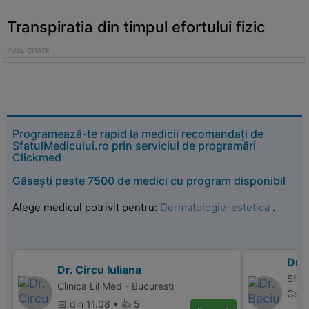
Transpiratia din timpul efortului fizic
Programează-te rapid la medicii recomandați de
SfatulMedicului.ro prin serviciul de programări
Clickmed
Găsești peste 7500 de medici cu program disponibil
Alege medicul potrivit pentru:
Dermatologie-estetica
.
Dr. 
Dr. Circu Iuliana
Sfan
Clinica Lil Med - Bucuresti
Cent
📅 din 11.08 • 👍 5