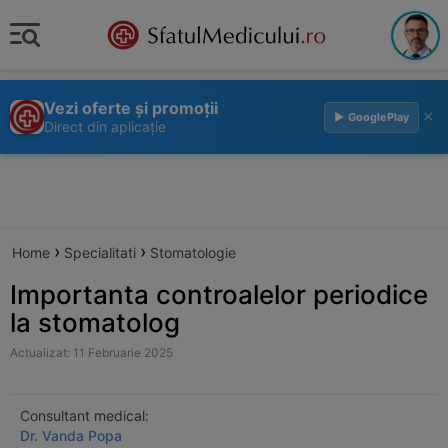
Vezi oferte și promoții
×
▶ GooglePlay
Direct din aplicație
›
›
Home
Specialitati
Stomatologie
Importanta controalelor periodice
la stomatolog
Actualizat: 11 Februarie 2025
Consultant medical:
Dr. Vanda Popa