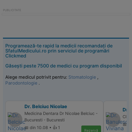
Programează-te rapid la medicii recomandați de
SfatulMedicului.ro prin serviciul de programări
Clickmed
Găsești peste 7500 de medici cu program disponibil
Alege medicul potrivit pentru:
Stomatologie
,
Parodontologie
.
Dr. Belciuc Nicolae
Dr.
Medicina Dentara Dr Nicolae Belciuc -
Clin
Bucuresti - Bucuresti
📅 d
📅 din 10.08 • 👍 1
Rezervă