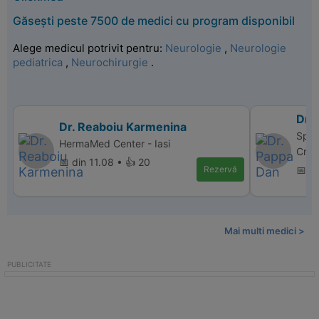
Găsești peste 7500 de medici cu program disponibil
Alege medicul potrivit pentru:
Neurologie
,
Neurologie
pediatrica
,
Neurochirurgie
.
Dr.
Dr. Reaboiu Karmenina
Spit
HermaMed Center - Iasi
Crai
📅 din 11.08 • 👍 20
Rezervă
📅 di
Mai multi medici >