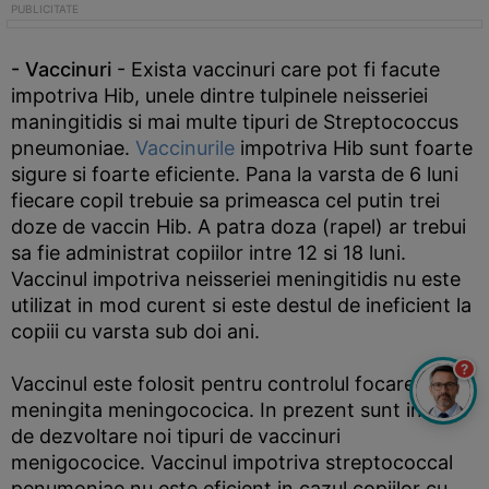
- Vaccinuri
- Exista vaccinuri care pot fi facute
impotriva Hib, unele dintre tulpinele neisseriei
maningitidis si mai multe tipuri de Streptococcus
pneumoniae.
Vaccinurile
impotriva Hib sunt foarte
sigure si foarte eficiente. Pana la varsta de 6 luni
fiecare copil trebuie sa primeasca cel putin trei
doze de vaccin Hib. A patra doza (rapel) ar trebui
sa fie administrat copiilor intre 12 si 18 luni.
Vaccinul impotriva neisseriei meningitidis nu este
utilizat in mod curent si este destul de ineficient la
copiii cu varsta sub doi ani.
?
Vaccinul este folosit pentru controlul focarelor de
meningita meningococica. In prezent sunt in curs
de dezvoltare noi tipuri de vaccinuri
menigococice. Vaccinul impotriva streptococcal
penumoniae nu este eficient in cazul copiilor cu