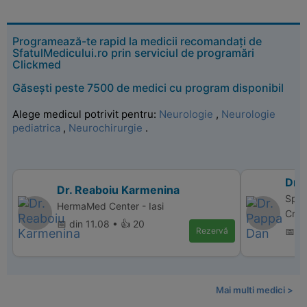
Programează-te rapid la medicii recomandați de
SfatulMedicului.ro prin serviciul de programări
Clickmed
Găsești peste 7500 de medici cu program disponibil
Alege medicul potrivit pentru:
Neurologie
,
Neurologie
pediatrica
,
Neurochirurgie
.
Dr.
Dr. Reaboiu Karmenina
Spit
HermaMed Center - Iasi
Crai
📅 din 11.08 • 👍 20
Rezervă
📅 di
Mai multi medici >