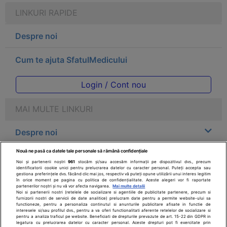
LINKURI RAPIDE
Despre noi
Cum te ajuta SfatulMedicului
Login / Cont nou
MAI MULTE LINKURI
Despre noi
Nouă ne pasă ca datele tale personale să rămână confidențiale
Legal
Noi și partenerii noștri
961
stocăm și/sau accesăm informații pe dispozitivul dvs., precum
identificatorii cookie unici pentru prelucrarea datelor cu caracter personal. Puteți accepta sau
gestiona preferințele dvs. făcând clic mai jos, respectiv vă puteți opune utilizării unui interes legitim
Drepturile consumatorului
în orice moment pe pagina cu politica de confidențialitate. Aceste alegeri vor fi raportate
partenerilor noștri și nu vă vor afecta navigarea.
Mai multe detalii
Noi si partenerii nostri (retelele de socializare si agentiile de publicitate partenere, precum si
furnizorii nostri de servicii de date analitice) prelucram date pentru a permite website-ului sa
Parteneri
functioneze, pentru a personaliza continutul si anunturile publicitare afisate in functie de
interesele si/sau profilul dvs., pentru a va oferi functionalitati aferente retelelor de socializare si
pentru a analiza traficul pe website. Beneficiati de drepturile prevazute de art. 15-22 din GDPR in
legatura cu prelucrarea datelor cu caracter personal. Aceste drepturi pot fi exercitate prin