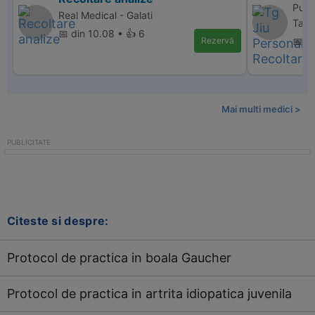
Punc
Real Medical - Galati
Targ
📅 din 10.08 • 👍 6
Rezervă
📅 d
Mai multi medici >
Citeste si despre:
Protocol de practica in boala Gaucher
Protocol de practica in artrita idiopatica juvenila