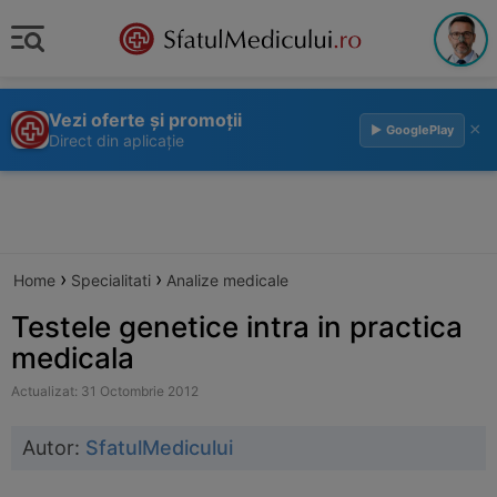
Vezi oferte și promoții
×
▶ GooglePlay
Direct din aplicație
›
›
Home
Specialitati
Analize medicale
Testele genetice intra in practica
medicala
Actualizat: 31 Octombrie 2012
Autor:
SfatulMedicului