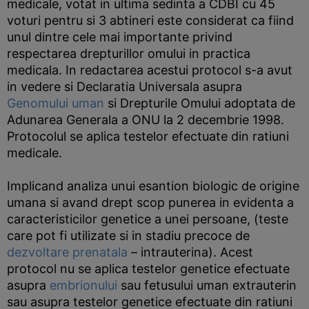
medicale, votat in ultima sedinta a CDBI cu 45
voturi pentru si 3 abtineri este considerat ca fiind
unul dintre cele mai importante privind
respectarea drepturillor omului in practica
medicala. In redactarea acestui protocol s-a avut
in vedere si Declaratia Universala asupra
Genomului uman
si Drepturile Omului adoptata de
Adunarea Generala a ONU la 2 decembrie 1998.
Protocolul se aplica testelor efectuate din ratiuni
medicale.
Implicand analiza unui esantion biologic de origine
umana si avand drept scop punerea in evidenta a
caracteristicilor genetice a unei persoane, (teste
care pot fi utilizate si in stadiu precoce de
dezvoltare prenatala
– intrauterina). Acest
protocol nu se aplica testelor genetice efectuate
asupra
embrionului
sau fetusului uman extrauterin
sau asupra testelor genetice efectuate din ratiuni