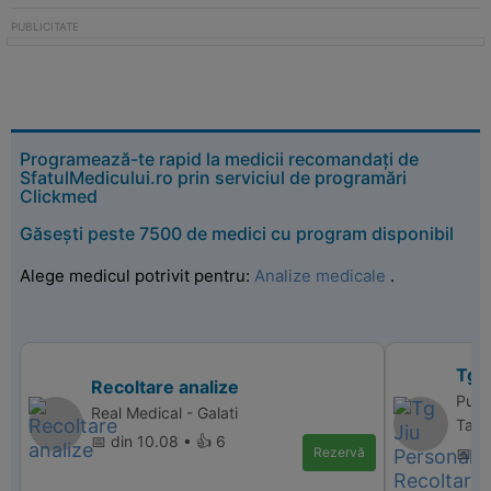
Programează-te rapid la medicii recomandați de
SfatulMedicului.ro prin serviciul de programări
Clickmed
Găsești peste 7500 de medici cu program disponibil
Alege medicul potrivit pentru:
Analize medicale
.
Tg 
Recoltare analize
Punc
Real Medical - Galati
Targ
📅 din 10.08 • 👍 6
Rezervă
📅 d