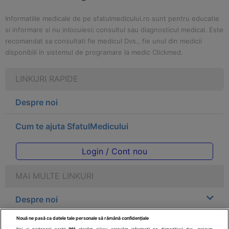
Informatiile medicale de pe sfatulmedicului.ro sunt pentru educatie
si informare si nu inlocuiesc consultul sau diagnosticul medical. Este
recomandat sa consultati fie medicul Dvs., fie unul din medicii
disponibili in sistemul de programare la medic Clickmed.
LINKURI RAPIDE
Despre noi
Cum te ajuta SfatulMedicului
Login / Cont nou
MAI MULTE LINKURI
Despre noi
Nouă ne pasă ca datele tale personale să rămână confidențiale
Legal
Noi și partenerii noștri
961
stocăm și/sau accesăm informații pe dispozitivul dvs., precum