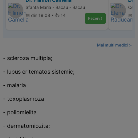
Dr. Filimon Camelia
Dr.
Sfanta Maria - Bacau - Bacau
Cent
📅 din 19.08 • 👍 14
📅 di
Rezervă
Mai multi medici >
- scleroza multipla;
- lupus eritematos sistemic;
- malaria
- toxoplasmoza
- poliomielita
- dermatomiozita;