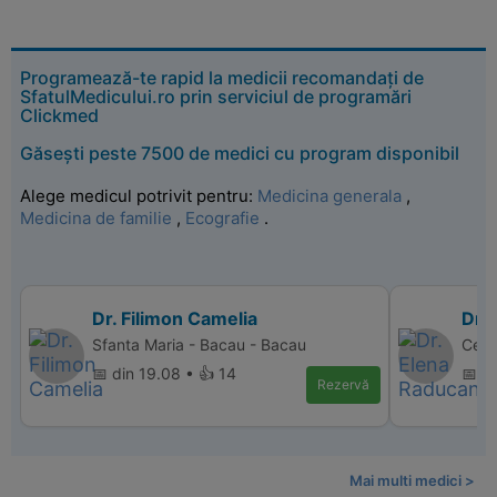
Programează-te rapid la medicii recomandați de
SfatulMedicului.ro prin serviciul de programări
Clickmed
Găsești peste 7500 de medici cu program disponibil
Alege medicul potrivit pentru:
Medicina generala
,
Medicina de familie
,
Ecografie
.
Dr. Filimon Camelia
Dr.
Sfanta Maria - Bacau - Bacau
Cent
📅 din 19.08 • 👍 14
📅 di
Rezervă
Mai multi medici >