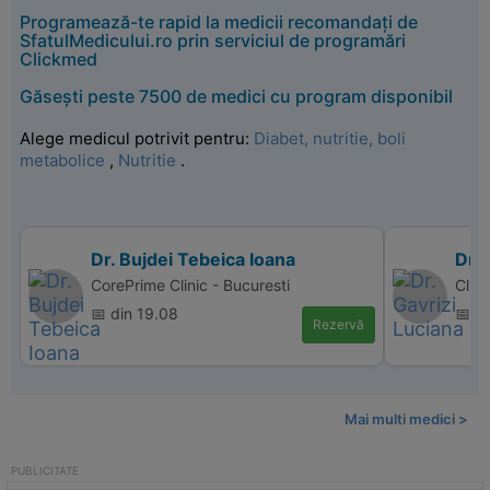
Programează-te rapid la medicii recomandați de
SfatulMedicului.ro prin serviciul de programări
Clickmed
Găsești peste 7500 de medici cu program disponibil
Alege medicul potrivit pentru:
Diabet, nutritie, boli
metabolice
,
Nutritie
.
Dr. Bujdei Tebeica Ioana
Dr. 
CorePrime Clinic - Bucuresti
Clin
📅 din 19.08
📅 d
Rezervă
Mai multi medici >