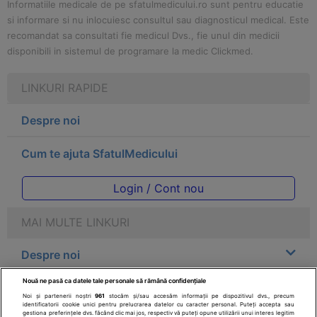
Informatiile medicale de pe sfatulmedicului.ro sunt pentru educatie
si informare si nu inlocuiesc consultul sau diagnosticul medical. Este
recomandat sa consultati fie medicul Dvs., fie unul din medicii
disponibili in sistemul de programare la medic Clickmed.
LINKURI RAPIDE
Despre noi
Cum te ajuta SfatulMedicului
Login / Cont nou
MAI MULTE LINKURI
Despre noi
Nouă ne pasă ca datele tale personale să rămână confidențiale
Legal
Noi și partenerii noștri
961
stocăm și/sau accesăm informații pe dispozitivul dvs., precum
identificatorii cookie unici pentru prelucrarea datelor cu caracter personal. Puteți accepta sau
gestiona preferințele dvs. făcând clic mai jos, respectiv vă puteți opune utilizării unui interes legitim