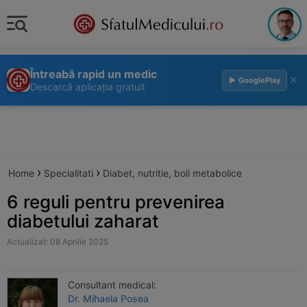
Întreabă rapid un medic
×
▶ GooglePlay
Descarcă aplicația gratuit
›
›
Home
Specialitati
Diabet, nutritie, boli metabolice
6 reguli pentru prevenirea
diabetului zaharat
Actualizat: 08 Aprilie 2025
Consultant medical:
Dr. Mihaela Posea