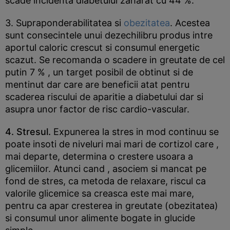
scade incidenta diabetului zaharat cu 44 %.
3. Supraponderabilitatea si
obezitatea
. Acestea
sunt consecintele unui dezechilibru produs intre
aportul caloric crescut si consumul energetic
scazut. Se recomanda o scadere in greutate de cel
putin 7 % , un target posibil de obtinut si de
mentinut dar care are beneficii atat pentru
scaderea riscului de aparitie a diabetului dar si
asupra unor factor de risc cardio-vascular.
4. Stresul.
Expunerea la stres in mod continuu se
poate insoti de niveluri mai mari de cortizol care ,
mai departe, determina o crestere usoara a
glicemiilor. Atunci cand , asociem si mancat pe
fond de stres, ca metoda de relaxare, riscul ca
valorile glicemice sa creasca este mai mare,
pentru ca apar cresterea in greutate (obezitatea)
si consumul unor alimente bogate in glucide