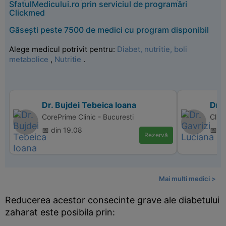
SfatulMedicului.ro prin serviciul de programări
Clickmed
Găsești peste 7500 de medici cu program disponibil
Alege medicul potrivit pentru:
Diabet, nutritie, boli
metabolice
,
Nutritie
.
Dr. Bujdei Tebeica Ioana
Dr. 
CorePrime Clinic - Bucuresti
Clin
📅 din 19.08
📅 d
Rezervă
Mai multi medici >
Reducerea acestor consecinte grave ale diabetului
zaharat este posibila prin: