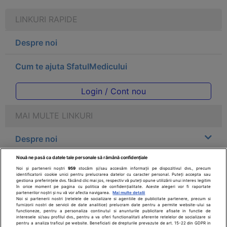
LINKURI RAPIDE
Despre noi
Cum te ajuta SfatulMedicului
Login / Cont nou
MAI MULTE LINKURI
Despre noi
Nouă ne pasă ca datele tale personale să rămână confidențiale
Legal
Noi și partenerii noștri
959
stocăm și/sau accesăm informații pe dispozitivul dvs., precum
identificatorii cookie unici pentru prelucrarea datelor cu caracter personal. Puteți accepta sau
gestiona preferințele dvs. făcând clic mai jos, respectiv vă puteți opune utilizării unui interes legitim
Drepturile consumatorului
în orice moment pe pagina cu politica de confidențialitate. Aceste alegeri vor fi raportate
partenerilor noștri și nu vă vor afecta navigarea.
Mai multe detalii
Noi si partenerii nostri (retelele de socializare si agentiile de publicitate partenere, precum si
furnizorii nostri de servicii de date analitice) prelucram date pentru a permite website-ului sa
Parteneri
functioneze, pentru a personaliza continutul si anunturile publicitare afisate in functie de
interesele si/sau profilul dvs., pentru a va oferi functionalitati aferente retelelor de socializare si
pentru a analiza traficul pe website. Beneficiati de drepturile prevazute de art. 15-22 din GDPR in