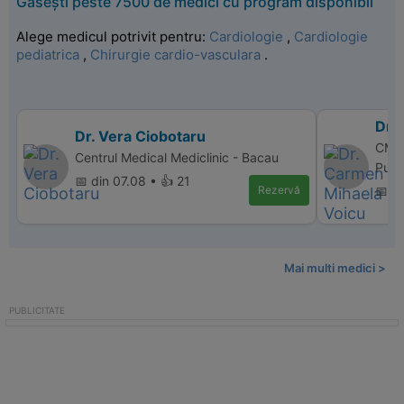
Găsești peste 7500 de medici cu program disponibil
Alege medicul potrivit pentru:
Cardiologie
,
Cardiologie
pediatrica
,
Chirurgie cardio-vasculara
.
Dr.
Dr. Vera Ciobotaru
CM P
Centrul Medical Mediclinic - Bacau
Puci
📅 din 07.08 • 👍 21
Rezervă
📅 d
Mai multi medici >