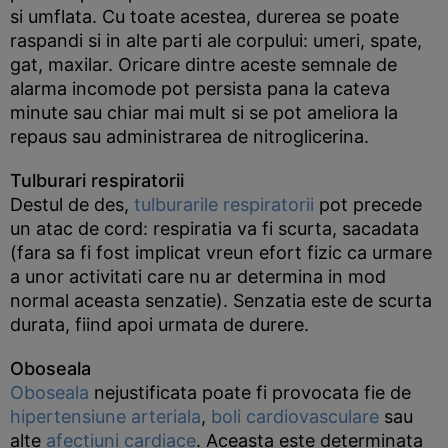
si umflata. Cu toate acestea, durerea se poate
raspandi si in alte parti ale corpului: umeri, spate,
gat, maxilar. Oricare dintre aceste semnale de
alarma incomode pot persista pana la cateva
minute sau chiar mai mult si se pot ameliora la
repaus sau administrarea de nitroglicerina.
Tulburari respiratorii
Destul de des,
tulburarile respiratorii
pot precede
un atac de cord: respiratia va fi scurta, sacadata
(fara sa fi fost implicat vreun efort fizic ca urmare
a unor activitati care nu ar determina in mod
normal aceasta senzatie). Senzatia este de scurta
durata, fiind apoi urmata de durere.
Oboseala
Oboseala
nejustificata poate fi provocata fie de
hipertensiune arteriala
,
boli cardiovasculare
sau
alte
afectiuni cardiace
. Aceasta este determinata