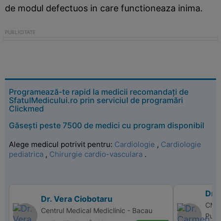
de modul defectuos in care functioneaza inima.
Programează-te rapid la medicii recomandați de
SfatulMedicului.ro prin serviciul de programări
Clickmed
Găsești peste 7500 de medici cu program disponibil
Alege medicul potrivit pentru:
Cardiologie
,
Cardiologie
pediatrica
,
Chirurgie cardio-vasculara
.
Dr.
Dr. Vera Ciobotaru
CM P
Centrul Medical Mediclinic - Bacau
Puci