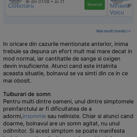
📅 din 07.08 • 👍 21
Rezervă
📅 d
Mai multi medici >
In oricare din cazurile mentionate anterior, inima
trebuie sa depuna un efort mult mai mare decat in
mod normal, iar cantitatile de sange si oxigen
devin insuficiente. Atunci cand este intalnita
aceasta situatie, bolnavul se va simti din ce in ce
mai obosit.
Tulburari de somn
Pentru multi dintre oameni, unul dintre simptomele
preinfarctului ar fi dificultatea de a
adormi,
insomnie
sau neliniste. Chiar si atunci cand
doarme, bolnavul are un somn agitat, nu unul
odihnitor. Si acest simptom se poate manifesta