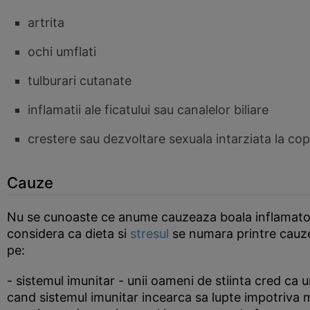
artrita
ochi umflati
tulburari cutanate
inflamatii ale ficatului sau canalelor biliare
crestere sau dezvoltare sexuala intarziata la copi
Cauze
Nu se cunoaste ce anume cauzeaza boala inflamatorie
considera ca dieta si
stresul
se numara printre cauzel
pe:
- sistemul imunitar - unii oameni de stiinta cred ca 
cand sistemul imunitar incearca sa lupte impotriva m