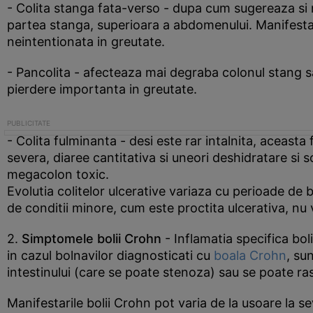
- Colita stanga fata-verso - dupa cum sugereaza si n
partea stanga, superioara a abdomenului. Manifestar
neintentionata in greutate.
- Pancolita - afecteaza mai degraba colonul stang s
pierdere importanta in greutate.
- Colita fulminanta - desi este rar intalnita, aceast
severa, diaree cantitativa si uneori deshidratare si 
megacolon toxic.
Evolutia colitelor ulcerative variaza cu perioade de 
de conditii minore, cum este proctita ulcerativa, n
2.
Simptomele bolii Crohn
- Inflamatia specifica boli
in cazul bolnavilor diagnosticati cu
boala Crohn
, su
intestinului (care se poate stenoza) sau se poate rasp
Manifestarile bolii Crohn pot varia de la usoare la 