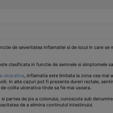
unctie de severitatea inflamatiei si de locul in care se
este clasificata in functie de semnele si simptomele sa
ta ulcerativa
, inflamatia este limitata la zona cea mai
lii. In alte cazuri pot fi prezente dureri rectale, sen
e colita ulcerativa tinde sa fie mai usoara.
 si partea de jos a colonului, cunoscuta sub denumir
citatea de a elimina continutul intestinului.