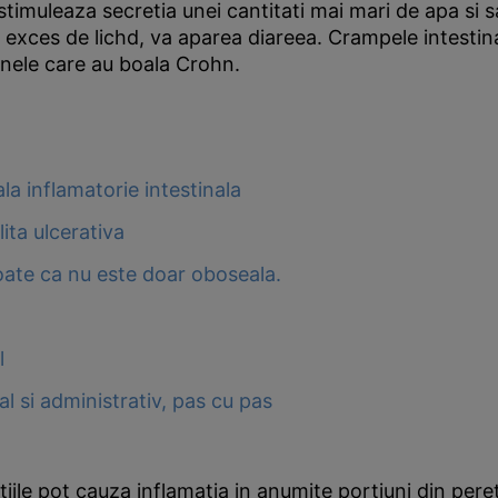
stimuleaza secretia unei cantitati mai mari de apa si sa
t exces de lichd, va aparea diareea. Crampele intestina
anele care au boala Crohn.
ala inflamatorie intestinala
lita ulcerativa
Poate ca nu este doar oboseala.
l
l si administrativ, pas cu pas
atiile pot cauza inflamatia in anumite portiuni din pere