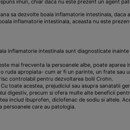
raspuns imun, chiar daca nu este prezent un agent pa
soana sa dezvolte boala inflamatorie intestinala, daca 
boala inflamatorie intestinala, aceasta nu este prezenta 
la inflamatorie intestinala sunt diagnosticate inainte
este mai frecventa la persoanele albe, poate aparea in o
 o ruda apropiata- cum ar fi un parinte, un frate sau u
isc controlabil pentru dezvoltarea bolii Crohn.
. Cu toate acestea, prejudiciul sau asupra sanatatii ge
ui digestiv, precum si ofera multe alte beneficii pent
a includ ibuprofen, diclofenac de sodiu si altele. A
la persoanele care au patologia.