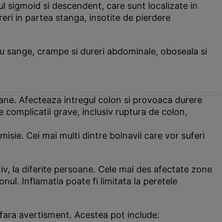
l sigmoid si descendent, care sunt localizate in
ri in partea stanga, insotite de pierdere
cu sange, crampe si dureri abdominale, oboseala si
soane. Afecteaza intregul colon si provoaca durere
e complicatii grave, inclusiv ruptura de colon,
isie. Cei mai multi dintre bolnavii care vor suferi
stiv, la diferite persoane. Cele mai des afectate zone
lonul. Inflamatia poate fi limitata la peretele
 fara avertisment. Acestea pot include: