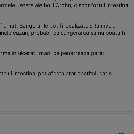
ormele usoare ale bolii Crohn, disconfortul intestinal
.
mat. Sangerarile pot fi localizate si la nivelul
unele cazuri, probabil ca sangerarea sa nu poata fi
orma in ulceratii mari, ce penetreaza peretii
lui intestinal pot afecta atat apetitul, cat si