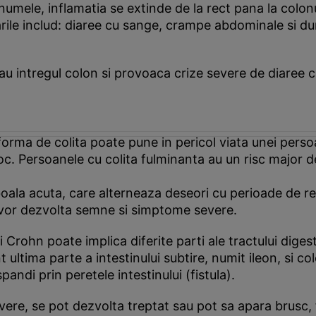
umele, inflamatia se extinde de la rect pana la colonu
ile includ: diaree cu sange, crampe abdominale si dure
au intregul colon si provoaca crize severe de diaree 
a forma de colita poate pune in pericol viata unei per
soc. Persoanele cu colita fulminanta au un risc major d
boala acuta, care alterneaza deseori cu perioade de rem
u vor dezvolta semne si simptome severe.
i Crohn poate implica diferite parti ale tractului dige
nt ultima parte a intestinului subtire, numit ileon, si co
andi prin peretele intestinului (fistula).
severe, se pot dezvolta treptat sau pot sa apara brusc,