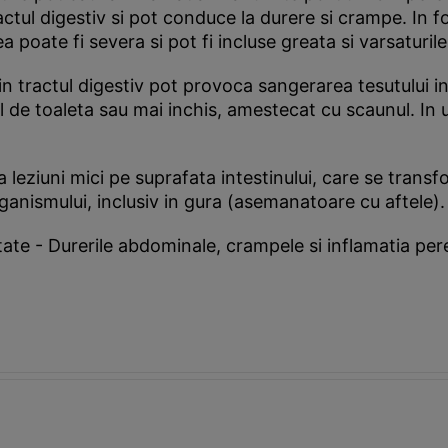
actul digestiv si pot conduce la durere si crampe. In f
 poate fi severa si pot fi incluse greata si varsaturile
 tractul digestiv pot provoca sangerarea tesutului infla
ul de toaleta sau mai inchis, amestecat cu scaunul. In 
 leziuni mici pe suprafata intestinului, care se transf
organismului, inclusiv in gura (asemanatoare cu aftele).
te - Durerile abdominale, crampele si inflamatia perete