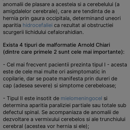
anomalii de plasare a acesteia si a cerebelului (a
amigdalelor cerebrale), care are tendinta de a
hernia prin gaura occipitala, determinand uneori
aparitia
hidrocefaliei
ca rezultat al obstructiei
scurgerii lichidului cefalorahidian.
Exista 4 tipuri de malformatie Arnold Chiari
(dintre care primele 2 sunt cele mai importante):
- Cel mai frecvent pacientii prezinta tipul I - acesta
este de cele mai multe ori asimptomatic in
copilarie, dar se poate manifesta prin dureri de
cap (adesea severe) si simptome cerebeloase;
- Tipul II este insotit de
mielomeningocel
si
determina aparitia paraliziei partiale sau totale sub
defectul spinal. Se acompaniaza de anomalii de
dezvoltare a vermixului cerebelos si ale trunchiului
cerebral (acestea vor hernia si ele);