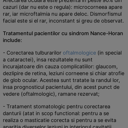
Afectarea oculara este prezenta in peste 90% din
cazuri (dar nu este o regula): microcorneea apare
rar, iar microftalmia nu apare deloc. Dismorfismul
facial este si el rar, inconstant si greu de observat.
Tratamentul pacientilor cu sindrom Nance-Horan
include:
- Corectarea tulburarilor
oftalmologice
(in special
a cataractei), insa rezultatele nu sunt
incurajatoare din cauza complicatiilor: glaucom,
dezlipire de retina, leziuni corneene si chiar atrofie
de glob ocular. Acestea sunt tratate la randul lor,
insa prognosticul pacientului, din acest punct de
vedere (oftalmologic), ramane rezervat;
- Tratament stomatologic pentru corectarea
danturii (atat in scop functional: pentru a se
realiza o masticatie corecta si pentru a se evita
aparitia diverselor leziuni in interiorul cavitatii