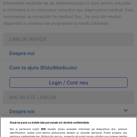
Informatiile medicale de pe sfatulmedicului.ro sunt pentru educatie
si informare si nu inlocuiesc consultul sau diagnosticul medical. Este
recomandat sa consultati fie medicul Dvs., fie unul din medicii
disponibili in sistemul de programare la medic Clickmed.
LINKURI RAPIDE
Despre noi
Cum te ajuta SfatulMedicului
Login / Cont nou
MAI MULTE LINKURI
Despre noi
Nouă ne pasă ca datele tale personale să rămână confidențiale
Legal
Noi și partenerii noștri
959
stocăm și/sau accesăm informații pe dispozitivul dvs., precum
identificatorii cookie unici pentru prelucrarea datelor cu caracter personal. Puteți accepta sau
gestiona preferințele dvs. făcând clic mai jos, respectiv vă puteți opune utilizării unui interes legitim