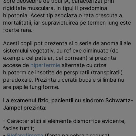
Spre deosebire de tipul IA, caracterizat prin
rigiditate musculara, in tipul II predomina
hipotonia. Acest tip asociaza o rata crescuta a
mortalitatii, iar supravietuirea pe termen lung este
foarte rara.
Acesti copii pot prezenta si o serie de anomalii ale
sistemului vegetativ, au reflexe diminuate (de
exemplu cel patelar, cel cornean) si prezinta
accese de
hipertermie
alternate cu crize
hipotermice insotite de perspiratii (transpiratii)
paradoxale. Prezinta ulceratii bucale si limba nu
are papile fungiforme.
La examenul fizic, pacientii cu sindrom Schwartz-
Jampel prezinta:
- Caracteristici si elemente dismorfice evidente,
facies turtit;
-
Blefarofimoza
(fanta palpebrala redusa),