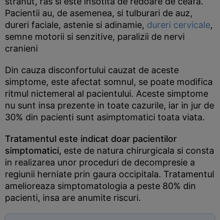
stranut, ras si este insotita de redoare de ceafa.
Pacientii au, de asemenea, si tulburari de auz,
dureri faciale, astenie si adinamie,
dureri cervicale
,
semne motorii si senzitive, paralizii de nervi
cranieni
Din cauza disconfortului cauzat de aceste
simptome, este afectat somnul, se poate modifica
ritmul nictemeral al pacientului. Aceste simptome
nu sunt insa prezente in toate cazurile, iar in jur de
30% din pacienti sunt asimptomatici toata viata.
Tratamentul este indicat doar pacientilor
simptomatici,
este de natura chirurgicala si consta
in realizarea unor proceduri de decompresie a
regiunii herniate prin gaura occipitala. Tratamentul
amelioreaza simptomatologia a peste 80% din
pacienti, insa are anumite riscuri.