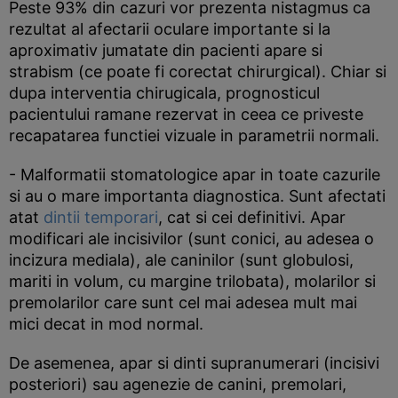
Peste 93% din cazuri vor prezenta nistagmus ca
rezultat al afectarii oculare importante si la
aproximativ jumatate din pacienti apare si
strabism (ce poate fi corectat chirurgical). Chiar si
dupa interventia chirugicala, prognosticul
pacientului ramane rezervat in ceea ce priveste
recapatarea functiei vizuale in parametrii normali.
- Malformatii stomatologice apar in toate cazurile
si au o mare importanta diagnostica. Sunt afectati
atat
dintii temporari
, cat si cei definitivi. Apar
modificari ale incisivilor (sunt conici, au adesea o
incizura mediala), ale caninilor (sunt globulosi,
mariti in volum, cu margine trilobata), molarilor si
premolarilor care sunt cel mai adesea mult mai
mici decat in mod normal.
De asemenea, apar si dinti supranumerari (incisivi
posteriori) sau agenezie de canini, premolari,