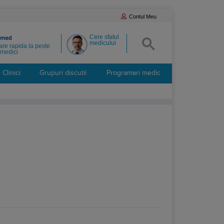
Contul Meu
Cere sfatul
medicului
re rapida la peste
medici
Clinici
Grupuri discutii
Programari medic