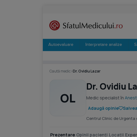
Autoevaluare
Interpretare analize
S
Caută medic
›
Dr. Ovidiu Lazar
Dr. Ovidiu L
OL
Medic specialist în
Aneste
Adaugă opinie
Salvea
Centrul Clinic de Urgenta
Prezentare
Opinii pacienți
Locații
Exper