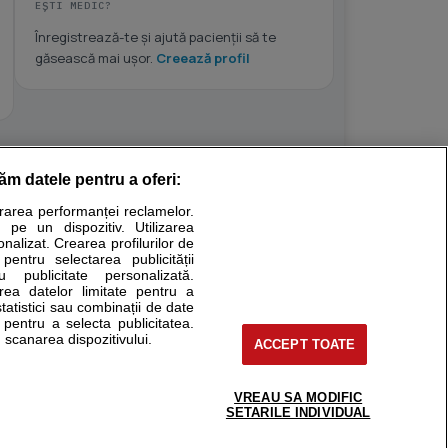
EȘTI MEDIC?
Înregistrează-te și ajută pacienții să te
găsească mai ușor.
Creează profil
răm datele pentru a oferi:
Stiri medicale
urarea performanței reclamelor.
 pe un dispozitiv. Utilizarea
ucational. Ele nu pot substitui consultul medical direct si
onalizat. Crearea profilurilor de
a consultati fie medicul Dvs., fie unul dintre medicii pe care
 pentru selectarea publicității
u publicitate personalizată.
area datelor limitate pentru a
statistici sau combinații de date
e pentru a selecta publicitatea.
tru pacient
 scanarea dispozitivului.
ACCEPT TOATE
nici si cabinete
ta medic
reaba un medic
VREAU SA MODIFIC
support@sfatulmedicului.ro
SETARILE INDIVIDUAL
eoConsult
0374 109 268
ckmed - programari