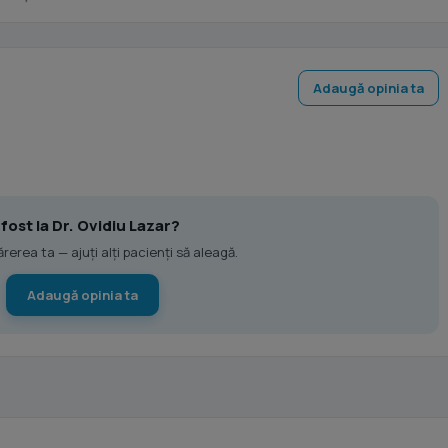
Adaugă opinia ta
 fost la Dr. Ovidiu Lazar?
erea ta — ajuți alți pacienți să aleagă.
Adaugă opinia ta