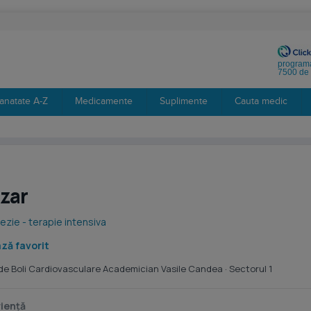
programa
7500 de 
anatate A-Z
Medicamente
Suplimente
Cauta medic
azar
zie - terapie intensiva
ză favorit
 de Boli Cardiovasculare Academician Vasile Candea
· Sectorul 1
iență