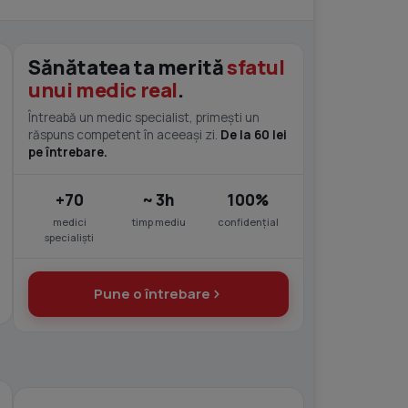
Sănătatea ta merită
sfatul
unui medic real
.
Întreabă un medic specialist, primești un
răspuns competent în aceeași zi.
De la 60 lei
pe întrebare.
+70
~ 3h
100%
medici
timp mediu
confidențial
specialiști
Pune o întrebare