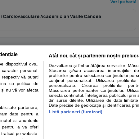
Vezi pe hartă
oli Cardiovasculare Academician Vasile Candea
dențiale
Atât noi, cât și partenerii noștri preluc
tare analize
Specialitati medicale
Boli si afectiuni
Calculatoare
 dispozitivul dvs.,
Dezvoltarea și îmbunătățirea serviciilor. Măs
u caracter personal.
Stocarea și/sau accesarea informațiilor de
e informatii despre sanatate disponibile pe sfatulmedicului.ro au scop informativ si ed
profilurilor pentru selectarea conținutului pers
 respectiv vă puteți
analizelor medicale. Va sfatuim, ca pe langa informatia primita pe sfatulmedicului.ro s
conținut personalizat. Utilizarea profilurilor
ina cu politica de
personalizate. Crearea profilurilor pentr
ul de programari la medic Clickmed.
i și nu vă vor afecta
Măsurarea performanței conținutului. Utiliz
selecta conținutul. Înțelegerea publicului prin 
din surse diferite. Utilizarea de date limitat
Drepturile consumatorului
Parteneri
Pen
Date precise de geolocație și identificarea prin
ublicitate partenere,
Protectia consumatorilor -
Inscriere clinica
Cli
Listă parteneri (furnizori)
ucram date pentru a
ANPC
Creaza cont medic
Cau
nutul si anunturile
Solutionarea Alternativa a
Int
., pentru a va oferi
Litigiilor
Vid
 traficul pe website.
Parte din Grupul
Info consumator: 0800.080.999
Cli