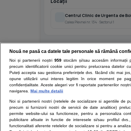
Locații
Centrul Clinic de Urgenta de B
Calea Plevnei nr. 134 · Sectorul 1
Nouă ne pasă ca datele tale personale să rămână confi
Resurse:
Autoevaluare simptome
Interpre
Noi și partenerii noștri
959
stocăm și/sau accesăm informații pe
precum identificatorii cookie unici pentru prelucrarea datelor c
Opiniile avizate ale medicilor, sfaturile si orice alt
Puteți accepta sau gestiona preferințele dvs. făcând clic mai jos,
nici diagnosticul stabilit in urma investigatiilor si 
opune utilizării unui interes legitim în orice moment pe pag
ii punem la dispozitie pentru programare in sistem
confidențialitate. Aceste alegeri vor fi raportate partenerilor noștr
navigarea.
Mai multe detalii
Despre noi
Legal
Noi si partenerii nostri (retelele de socializare si agentiile de p
Despre noi
Termeni si conditii
precum si furnizorii nostri de servicii de date analitice) prel
Contact
Politica de
permite website-ului sa functioneze, pentru a personaliza conti
Intrebari frecvente
confidentialitate
publicitare afisate in functie de interesele si/sau profilul dvs
Consultanti
Politica de cookie
functionalitati aferente retelelor de socializare si pentru a analiza
medicali
Modifica Setarile Cookie