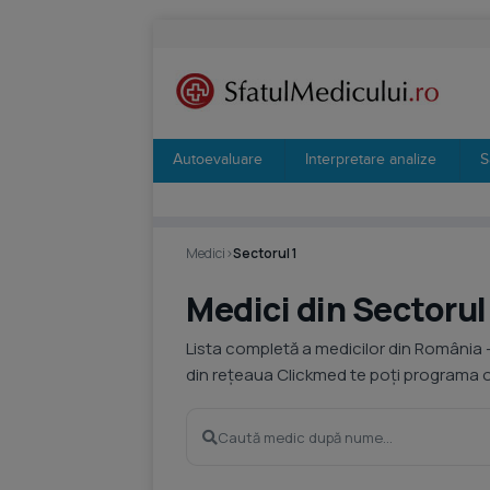
Autoevaluare
Interpretare analize
S
Medici
›
Sectorul 1
Medici din Sectorul
Lista completă a medicilor din România 
din rețeaua Clickmed te poți programa on