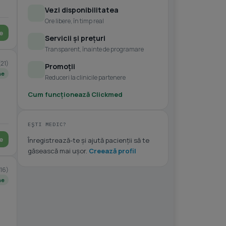
Vezi disponibilitatea
Ore libere, în timp real
e
Servicii și prețuri
Transparent, înainte de programare
(21)
Promoții
ne
Reduceri la clinicile partenere
Cum funcționează Clickmed
EȘTI MEDIC?
e
Înregistrează-te și ajută pacienții să te
găsească mai ușor.
Creează profil
(16)
ne