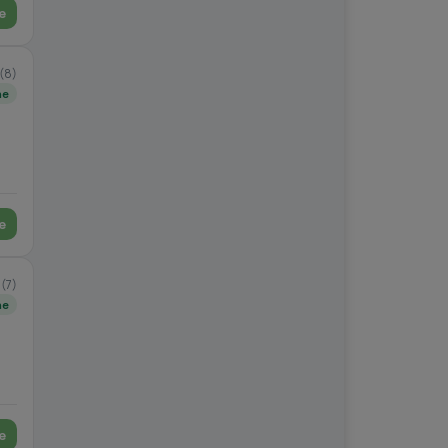
e
(8)
ne
e
1
(7)
ne
e