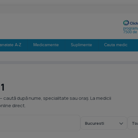
programa
7500 de 
anatate A-Z
Medicamente
Suplimente
Cauta medic
 1
— caută după nume, specialitate sau oraș. La medicii
line direct.