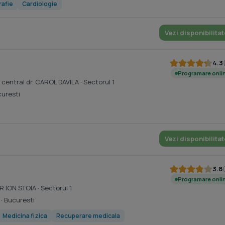
rafie
Cardiologie
Vezi disponibilitat
4.3
Programare onli
ar central dr. CAROL DAVILA
· Sectorul 1
curesti
Vezi disponibilitat
3.8
Programare onli
R ION STOIA
· Sectorul 1
· Bucuresti
Medicina fizica
Recuperare medicala