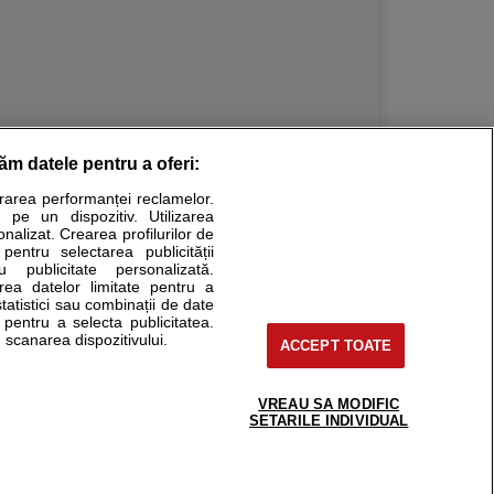
răm datele pentru a oferi:
Stiri medicale
urarea performanței reclamelor.
 pe un dispozitiv. Utilizarea
ucational. Ele nu pot substitui consultul medical direct si
onalizat. Crearea profilurilor de
a consultati fie medicul Dvs., fie unul dintre medicii pe care
 pentru selectarea publicității
u publicitate personalizată.
area datelor limitate pentru a
statistici sau combinații de date
e pentru a selecta publicitatea.
tru pacient
 scanarea dispozitivului.
ACCEPT TOATE
nici si cabinete
ta medic
reaba un medic
VREAU SA MODIFIC
support@sfatulmedicului.ro
SETARILE INDIVIDUAL
eoConsult
0374 109 268
ckmed - programari
dic