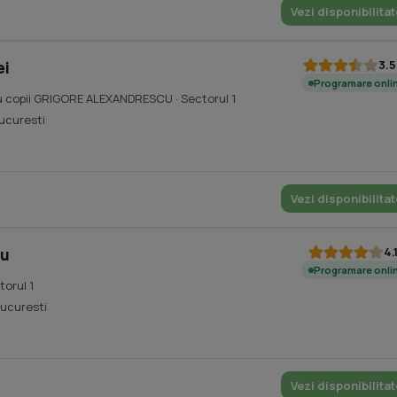
Vezi disponibilitat
3.5
ei
Programare onli
tru copii GRIGORE ALEXANDRESCU
· Sectorul 1
Bucuresti
Vezi disponibilitat
4.
iu
Programare onli
torul 1
Bucuresti
Vezi disponibilitat