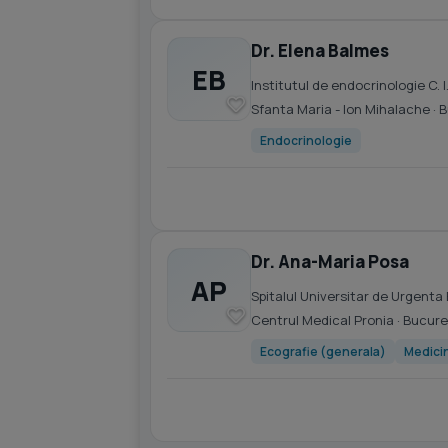
Dr. Elena Balmes
EB
Institutul de endocrinologie C.
Sfanta Maria - Ion Mihalache
· 
Endocrinologie
Dr. Ana-Maria Posa
AP
Spitalul Universitar de Urgenta
Centrul Medical Pronia
· Bucure
Ecografie (generala)
Medicin