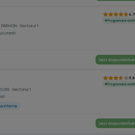
4.7
Programare onli
 I. PARHON
· Sectorul 1
Bucuresti
Vezi disponibilitat
3.6
Programare onli
 ELIAS
· Sectorul 1
sti
a interna
Vezi disponibilitat