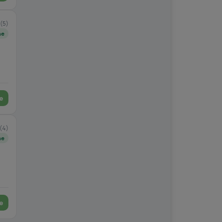
(5)
ne
e
(4)
ne
e