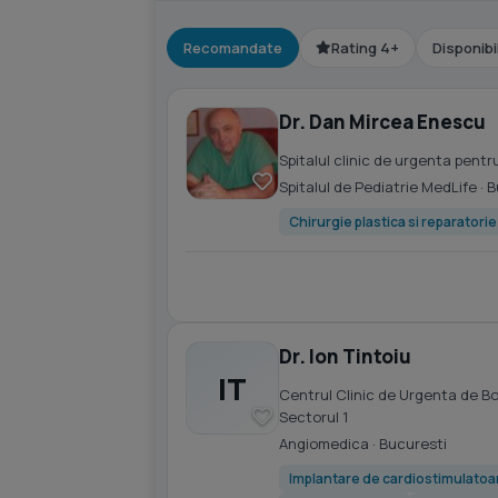
Recomandate
Rating 4+
Disponibi
Dr. Dan Mircea Enescu
Spitalul clinic de urgenta pen
Spitalul de Pediatrie MedLife
· 
Chirurgie plastica si reparatori
Dr. Ion Tintoiu
IT
Centrul Clinic de Urgenta de B
Sectorul 1
Angiomedica
· Bucuresti
Implantare de cardiostimulatoar