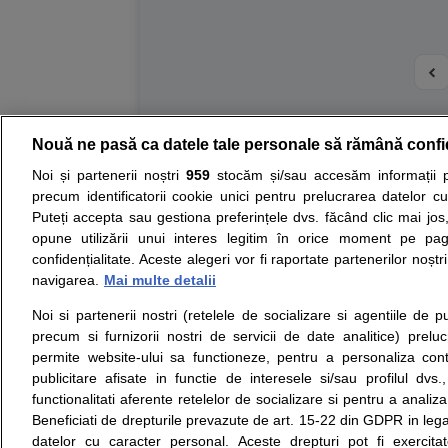
Nouă ne pasă ca datele tale personale să rămână confi
Resurse:
Autoevaluare simptome
Interpre
Noi și partenerii noștri
959
stocăm și/sau accesăm informații pe
precum identificatorii cookie unici pentru prelucrarea datelor c
Opiniile avizate ale medicilor, sfaturile si orice alt
Puteți accepta sau gestiona preferințele dvs. făcând clic mai jos,
nici diagnosticul stabilit in urma investigatiilor si 
opune utilizării unui interes legitim în orice moment pe pag
ii punem la dispozitie pentru programare in sistem
confidențialitate. Aceste alegeri vor fi raportate partenerilor noștr
navigarea.
Mai multe detalii
Despre noi
Legal
Noi si partenerii nostri (retelele de socializare si agentiile de p
Despre noi
Termeni si conditii
precum si furnizorii nostri de servicii de date analitice) prel
Contact
Politica de
permite website-ului sa functioneze, pentru a personaliza conti
Intrebari frecvente
confidentialitate
publicitare afisate in functie de interesele si/sau profilul dvs
Consultanti
Politica de cookie
functionalitati aferente retelelor de socializare si pentru a analiza
medicali
Modifica Setarile Cookie
Beneficiati de drepturile prevazute de art. 15-22 din GDPR in leg
datelor cu caracter personal. Aceste drepturi pot fi exercita