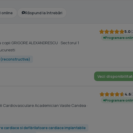
l online
Răspund la întrebări
5.0
(
Programare onli
tru copii GRIGORE ALEXANDRESCU
· Sectorul 1
Bucuresti
e (reconstructiva)
Vezi disponibilitat
4.6
(
Programare onli
oli Cardiovasculare Academician Vasile Candea
·
e cardiace si defibrilatoare cardiace implantabile