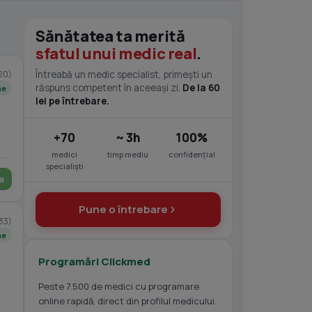
Sănătatea ta merită
sfatul unui medic real
.
20)
Întreabă un medic specialist, primești un
răspuns competent în aceeași zi.
De la 60
ne
lei pe întrebare.
+70
~ 3h
100%
medici
timp mediu
confidențial
specialiști
e
Pune o întrebare
33)
ne
Programări Clickmed
Peste 7.500 de medici cu programare
online rapidă, direct din profilul medicului.