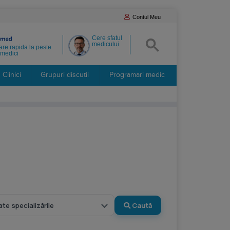
Contul Meu
Cere sfatul
medicului
re rapida la peste
medici
Clinici
Grupuri discutii
Programari medic
Caută