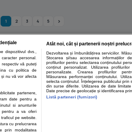
1
2
3
4
5
dențiale
Atât noi, cât și partenerii noștri preluc
tare analize
Specialitati medicale
Boli si afectiuni
Calculatoare
 dispozitivul dvs.,
Dezvoltarea și îmbunătățirea serviciilor. Măs
u caracter personal.
Stocarea și/sau accesarea informațiilor de
e informatii despre sanatate disponibile pe sfatulmedicului.ro au scop informativ si ed
profilurilor pentru selectarea conținutului pers
 respectiv vă puteți
analizelor medicale. Va sfatuim, ca pe langa informatia primita pe sfatulmedicului.ro s
conținut personalizat. Utilizarea profilurilor
ina cu politica de
personalizate. Crearea profilurilor pentr
ul de programari la medic Clickmed.
i și nu vă vor afecta
Măsurarea performanței conținutului. Utiliz
selecta conținutul. Înțelegerea publicului prin 
din surse diferite. Utilizarea de date limitat
Drepturile consumatorului
Parteneri
Pen
Date precise de geolocație și identificarea prin
ublicitate partenere,
Protectia consumatorilor -
Inscriere clinica
Cli
Listă parteneri (furnizori)
ucram date pentru a
ANPC
Creaza cont medic
Cau
nutul si anunturile
Solutionarea Alternativa a
Int
., pentru a va oferi
Litigiilor
Vid
 traficul pe website.
Parte din Grupul
Info consumator: 0800.080.999
Cli
atura cu prelucrarea
Formulare europene - CNAS
me
te prin modalitatea
Ministerul Sanatatii - ANMDM