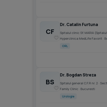
Dr. Catalin Furtuna
CF
Spitalul clinic Sf. MARIA (Spitalu
Hyperclinica MedLife Favorit
· B
ORL
Dr. Bogdan Streza
BS
Spitalul general C.F.R nr. 2
· Sect
Family Clinic
· Bucuresti
Urologie