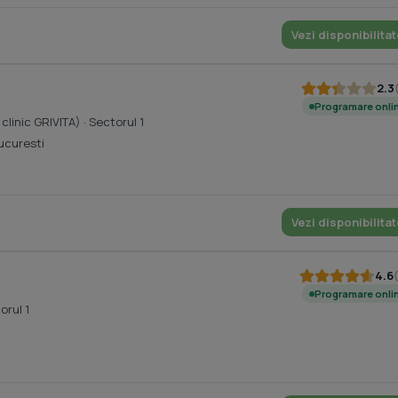
Vezi disponibilitat
2.3
Programare onli
l clinic GRIVITA)
· Sectorul 1
ucuresti
Vezi disponibilitat
4.6
Programare onli
orul 1