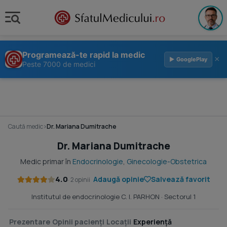
Programează-te rapid la medic
×
▶ GooglePlay
Peste 7000 de medici
Caută medic
›
Dr. Mariana Dumitrache
Dr. Mariana Dumitrache
Medic primar în
Endocrinologie
,
Ginecologie-Obstetrica
4.0
Adaugă opinie
Salvează favorit
· 2 opinii
Institutul de endocrinologie C. I. PARHON
· Sectorul 1
Prezentare
Opinii pacienți
Locații
Experiență