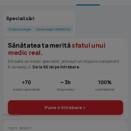
Specializări
Endocrinologie
Ginecologie-Obstetrica
Sănătatea ta merită
sfatul unui
medic real
.
Întreabă un medic specialist, primești un răspuns competent
în aceeași zi.
De la 60 lei pe întrebare.
+70
~ 3h
100%
medici specialiști
timp mediu
confidențial
Pune o întrebare
EȘTI MEDIC?