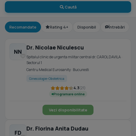
Caută
Recomandate
Rating 4+
Disponibil
Întrebări
Dr. Nicolae Niculescu
NN
Spitalul clinic de urgenta militar central dr. CAROL DAVILA ·
Sectorul 1
Centru Medical Eurosanity · Bucuresti
Ginecologie-Obstetrica
4.3
(21)
Programare online
Vezi disponibilitate
Dr. Florina Anita Dudau
FD