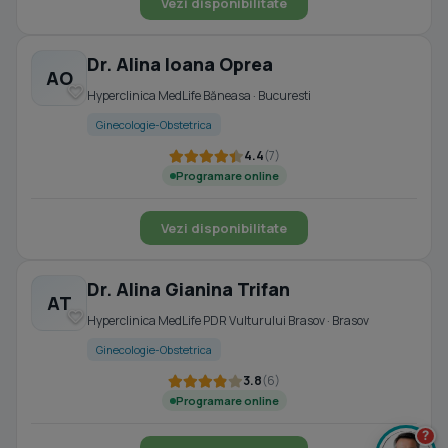
Vezi disponibilitate
Dr. Alina Ioana Oprea
AO
Hyperclinica MedLife Băneasa · Bucuresti
Ginecologie-Obstetrica
4.4
(7)
Programare online
Vezi disponibilitate
Dr. Alina Gianina Trifan
AT
Hyperclinica MedLife PDR Vulturului Brasov · Brasov
Ginecologie-Obstetrica
3.8
(6)
Programare online
?