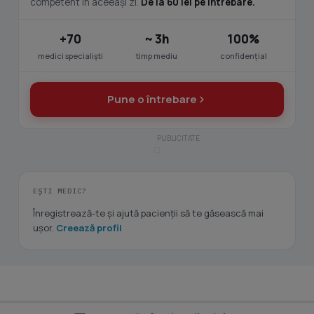
competent în aceeași zi.
De la 60 lei pe întrebare.
+70
~ 3h
100%
medici specialiști
timp mediu
confidențial
Pune o întrebare
EȘTI MEDIC?
Înregistrează-te și ajută pacienții să te găsească mai
ușor.
Creează profil