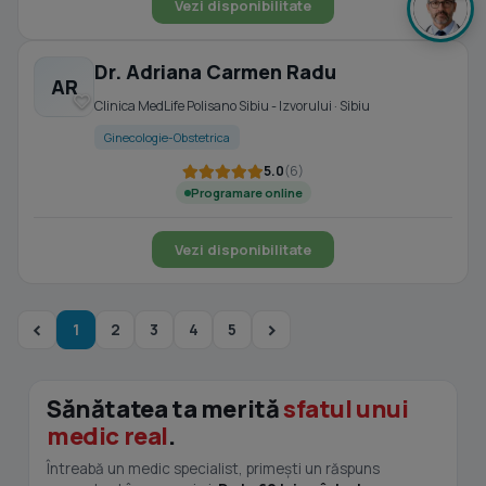
Vezi disponibilitate
Dr. Adriana Carmen Radu
AR
Clinica MedLife Polisano Sibiu - Izvorului · Sibiu
Ginecologie-Obstetrica
5.0
(6)
Programare online
Vezi disponibilitate
1
2
3
4
5
Sănătatea ta merită
sfatul unui
medic real
.
Întreabă un medic specialist, primești un răspuns