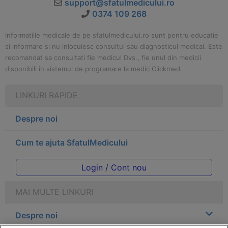
support@sfatulmedicului.ro
0374 109 268
Informatiile medicale de pe sfatulmedicului.ro sunt pentru educatie
si informare si nu inlocuiesc consultul sau diagnosticul medical. Este
recomandat sa consultati fie medicul Dvs., fie unul din medicii
disponibili in sistemul de programare la medic Clickmed.
LINKURI RAPIDE
Despre noi
Cum te ajuta SfatulMedicului
Login / Cont nou
MAI MULTE LINKURI
Despre noi