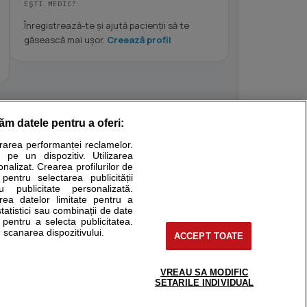
EȘTI MEDIC?
Înregistrează-te și ajută pacienții să te
găsească mai ușor.
Creează profil
răm datele pentru a oferi:
Stiri medicale
urarea performanței reclamelor.
 pe un dispozitiv. Utilizarea
ucational. Ele nu pot substitui consultul medical direct si
onalizat. Crearea profilurilor de
a consultati fie medicul Dvs., fie unul dintre medicii pe care
 pentru selectarea publicității
u publicitate personalizată.
area datelor limitate pentru a
statistici sau combinații de date
e pentru a selecta publicitatea.
tru pacient
 scanarea dispozitivului.
ACCEPT TOATE
nici si cabinete
ta medic
reaba un medic
VREAU SA MODIFIC
support@sfatulmedicului.ro
SETARILE INDIVIDUAL
eoConsult
0374 109 268
ckmed - programari