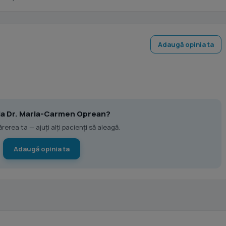
Adaugă opinia ta
 la Dr. Maria-Carmen Oprean?
erea ta — ajuți alți pacienți să aleagă.
Adaugă opinia ta