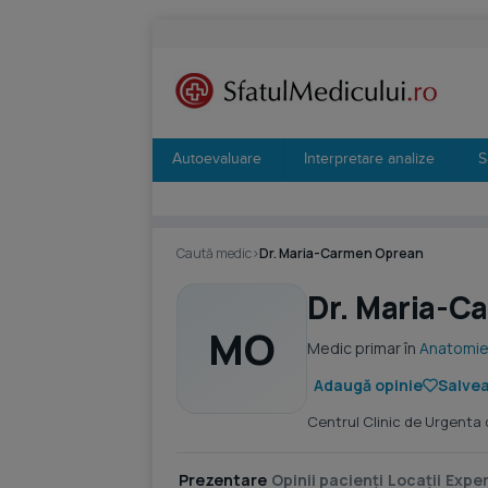
Autoevaluare
Interpretare analize
S
Caută medic
›
Dr. Maria-Carmen Oprean
Dr. Maria-C
MO
Medic primar în
Anatomie
Adaugă opinie
Salvea
Centrul Clinic de Urgenta
Prezentare
Opinii pacienți
Locații
Exper