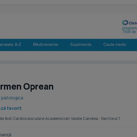
programa
7500 de 
anatate A-Z
Medicamente
Suplimente
Cauta medic
armen Oprean
 patologica
ză favorit
 de Boli Cardiovasculare Academician Vasile Candea
· Sectorul 1
iență