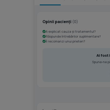
Opinii pacienți
(0)
A explicat cauza și tratamentul?
Răspunde întrebărilor suplimentare?
Îl recomanzi unui prieten?
Ai fost
Spune-ne păr