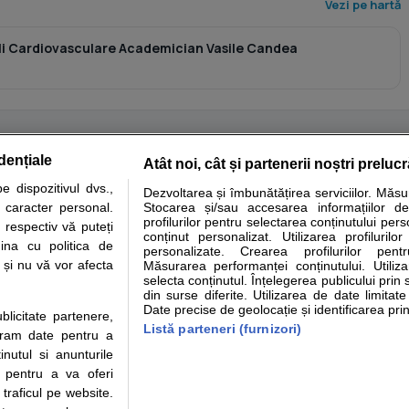
Vezi pe hartă
oli Cardiovasculare Academician Vasile Candea
dențiale
Atât noi, cât și partenerii noștri preluc
tare analize
Specialitati medicale
Boli si afectiuni
Calculatoare
 dispozitivul dvs.,
Dezvoltarea și îmbunătățirea serviciilor. Măs
u caracter personal.
Stocarea și/sau accesarea informațiilor de
e informatii despre sanatate disponibile pe sfatulmedicului.ro au scop informativ si ed
profilurilor pentru selectarea conținutului pers
 respectiv vă puteți
analizelor medicale. Va sfatuim, ca pe langa informatia primita pe sfatulmedicului.ro s
conținut personalizat. Utilizarea profilurilor
ina cu politica de
personalizate. Crearea profilurilor pentr
ul de programari la medic Clickmed.
i și nu vă vor afecta
Măsurarea performanței conținutului. Utiliz
selecta conținutul. Înțelegerea publicului prin 
din surse diferite. Utilizarea de date limitat
Drepturile consumatorului
Parteneri
Pen
Date precise de geolocație și identificarea prin
ublicitate partenere,
Protectia consumatorilor -
Inscriere clinica
Cli
Listă parteneri (furnizori)
ucram date pentru a
ANPC
Creaza cont medic
Cau
nutul si anunturile
Solutionarea Alternativa a
Int
., pentru a va oferi
Litigiilor
Vid
 traficul pe website.
Parte din Grupul
Info consumator: 0800.080.999
Cli