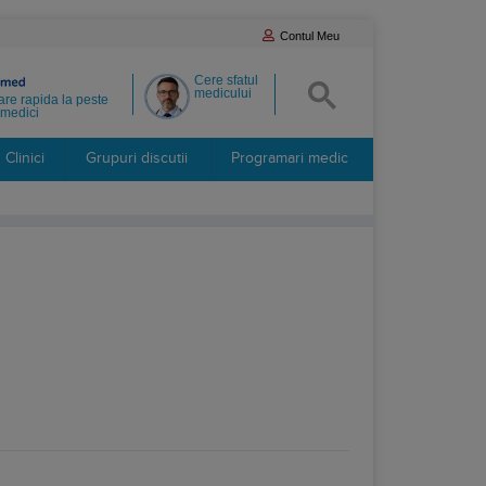
Contul Meu
Cere sfatul
medicului
re rapida la peste
medici
Clinici
Grupuri discutii
Programari medic