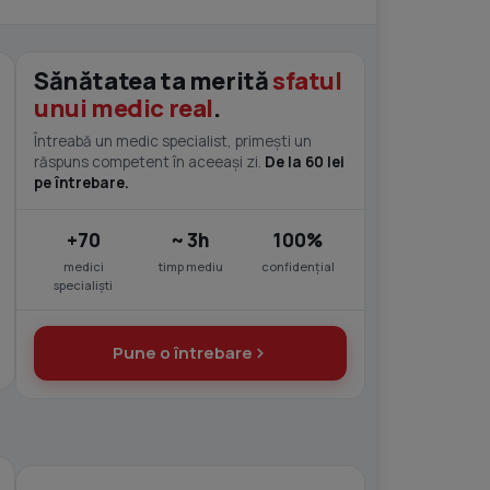
Sănătatea ta merită
sfatul
unui medic real
.
Întreabă un medic specialist, primești un
răspuns competent în aceeași zi.
De la 60 lei
pe întrebare.
+70
~ 3h
100%
medici
timp mediu
confidențial
specialiști
Pune o întrebare