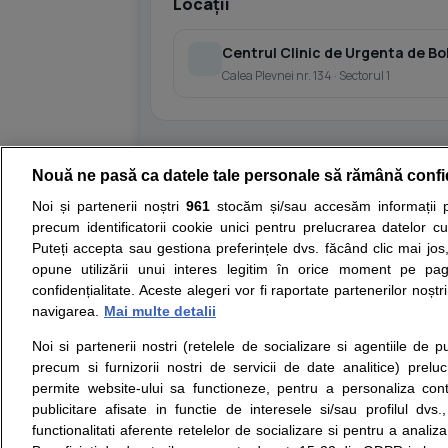
Locații
Centrul Clinic de Urgenta de B
Calea Plevnei nr. 134 · Sectorul 1
Nouă ne pasă ca datele tale personale să rămână confi
Resurse:
Autoevaluare simptome
Interpre
Noi și partenerii noștri
961
stocăm și/sau accesăm informații pe
precum identificatorii cookie unici pentru prelucrarea datelor c
Opiniile avizate ale medicilor, sfaturile si orice alt
Puteți accepta sau gestiona preferințele dvs. făcând clic mai jos,
nici diagnosticul stabilit in urma investigatiilor si 
opune utilizării unui interes legitim în orice moment pe pag
ii punem la dispozitie pentru programare in sistem
confidențialitate. Aceste alegeri vor fi raportate partenerilor noștr
navigarea.
Mai multe detalii
Despre noi
Legal
Noi si partenerii nostri (retelele de socializare si agentiile de p
Despre noi
Termeni si conditii
precum si furnizorii nostri de servicii de date analitice) prel
Contact
Politica de
permite website-ului sa functioneze, pentru a personaliza conti
Intrebari frecvente
confidentialitate
publicitare afisate in functie de interesele si/sau profilul dvs
Consultanti
Politica de cookie
functionalitati aferente retelelor de socializare si pentru a analiza
medicali
Modifica Setarile Cookie