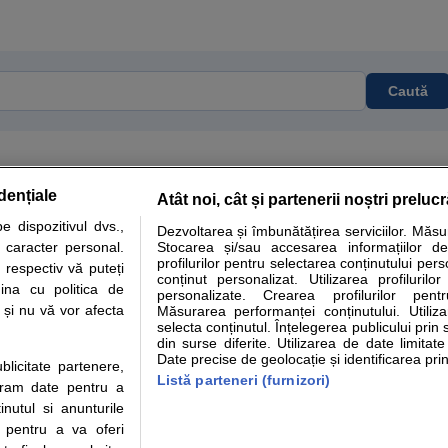
Caută
dențiale
Atât noi, cât și partenerii noștri preluc
tare analize
Specialitati medicale
Boli si afectiuni
Calculatoare
 dispozitivul dvs.,
Dezvoltarea și îmbunătățirea serviciilor. Măs
u caracter personal.
Stocarea și/sau accesarea informațiilor de
e informatii despre sanatate disponibile pe sfatulmedicului.ro au scop informativ si ed
profilurilor pentru selectarea conținutului pers
 respectiv vă puteți
analizelor medicale. Va sfatuim, ca pe langa informatia primita pe sfatulmedicului.ro s
conținut personalizat. Utilizarea profilurilor
ina cu politica de
personalizate. Crearea profilurilor pentr
ul de programari la medic Clickmed.
i și nu vă vor afecta
Măsurarea performanței conținutului. Utiliz
selecta conținutul. Înțelegerea publicului prin 
din surse diferite. Utilizarea de date limitat
Drepturile consumatorului
Parteneri
Pen
Date precise de geolocație și identificarea prin
ublicitate partenere,
Protectia consumatorilor -
Inscriere clinica
Cli
Listă parteneri (furnizori)
ucram date pentru a
ANPC
Creaza cont medic
Cau
nutul si anunturile
Solutionarea Alternativa a
Int
., pentru a va oferi
Litigiilor
Vid