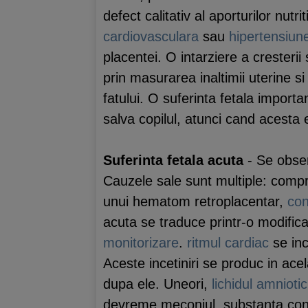
defect calitativ al aporturilor nutr
cardiovasculara
sau
hipertensiune
placentei. O intarziere a cresteri
prin masurarea inaltimii uterine s
fatului. O suferinta fetala importa
salva copilul, atunci cand acesta e
Suferinta fetala acuta
- Se obser
Cauzele sale sunt multiple: compre
unui hematom retroplacentar,
con
acuta se traduce printr-o modifi
monitorizare
.
ritmul cardiac
se inc
Aceste incetiniri se produc in ace
dupa ele. Uneori,
lichidul amniotic
devreme meconiul, substanta con