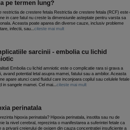
la pe termen lung?
 restrictia de crestere fetala Restrictia de crestere fetala (RCF) este 
une in care fatul nu creste la dimensiunile asteptate pentru varsta sa
ionala. Aceasta poate aparea din diverse cauze, inclusiv probleme
are, infectii, sau...
citeste mai mult
licatiile sarcinii - embolia cu lichid
iotic
litati Embolia cu lichid amniotic este o complicatie rara si grava a
ii, avand potential letal asupra mamei, fatului sau a ambilor. Aceasta
une apare atunci cand fluidul care inconjoara copilul sau celulele fetale
d in sangele mamei. Cel mai...
citeste mai mult
xia perinatala
rezinta hipoxia perinatala? Hipoxia perinatala, insotita sau nu de
ie la nivel cerebral, reprezinta o manifestarea a suferintei fetale ca
 a privarii creierului de oxigen din cauza concentratiei insuficiente a