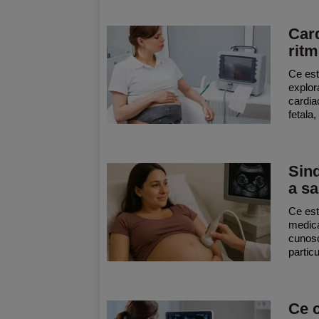
Card
ritm
Ce est
explor
cardiac
fetala,
Sind
a s
Ce est
medica
cunosc
particu
Ce c