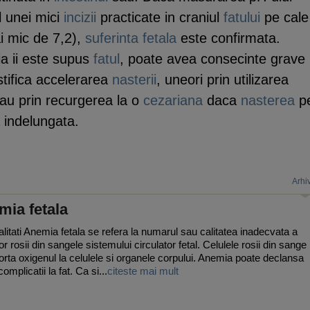
l unei mici
incizii
practicate in craniul
fatului
pe cale
i mic de 7,2),
suferinta fetala
este confirmata.
ia ii este supus
fatul
, poate avea consecinte grave
stifica accelerarea
nasterii
, uneori prin utilizarea
au prin recurgerea la o
cezariana
daca
nasterea
p
 indelungata.
Arhi
mia fetala
litati Anemia fetala se refera la numarul sau calitatea inadecvata a
or rosii din sangele sistemului circulator fetal. Celulele rosii din sange
orta oxigenul la celulele si organele corpului. Anemia poate declansa
omplicatii la fat. Ca si...
citeste mai mult