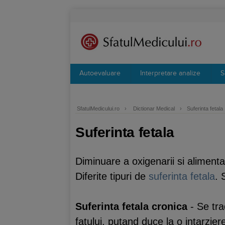
Autoevaluare
Interpretare analize
S
SfatulMedicului.ro
›
Dictionar Medical
›
Suferinta fetala
Suferinta fetala
Diminuare a oxigenarii si alimenta
Diferite tipuri de
suferinta fetala
. 
Suferinta fetala cronica
- Se trad
fatului, putand duce la o intarzier