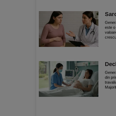
Sar
Genera
este o
valoare
crescu
Decl
Genera
din pr
traval
Majori