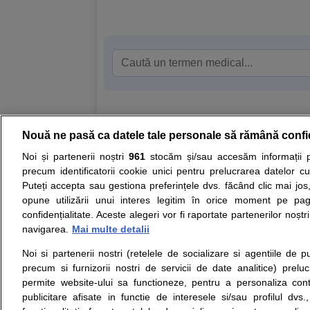
Nouă ne pasă ca datele tale personale să rămână confi
Resurse:
Autoevaluare simptome
Interpre
Noi și partenerii noștri
961
stocăm și/sau accesăm informații pe
precum identificatorii cookie unici pentru prelucrarea datelor c
Opiniile avizate ale medicilor, sfaturile si orice alt
Puteți accepta sau gestiona preferințele dvs. făcând clic mai jos,
nici diagnosticul stabilit in urma investigatiilor si 
opune utilizării unui interes legitim în orice moment pe pag
ii punem la dispozitie pentru programare in sistem
confidențialitate. Aceste alegeri vor fi raportate partenerilor noștr
navigarea.
Mai multe detalii
Despre noi
Legal
Noi si partenerii nostri (retelele de socializare si agentiile de p
Despre noi
Termeni si conditii
precum si furnizorii nostri de servicii de date analitice) prel
Contact
Politica de
permite website-ului sa functioneze, pentru a personaliza conti
Intrebari frecvente
confidentialitate
publicitare afisate in functie de interesele si/sau profilul dvs
Consultanti
Politica de cookie