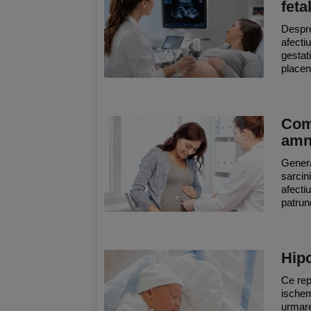
feta
Despre
afecti
gestat
placent
Comp
amn
Genera
sarcin
afecti
patrun
Hipo
Ce rep
ischem
urmare