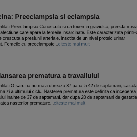
cina: Preeclampsia si eclampsia
litati Preeclampsia Cunoscuta si ca toxemia gravidica, preeclampsi
 afectiune care apare la femeile insarcinate. Este caracterizata printr-
 crescuta a presiunii arteriale, insotita de un nivel proteic urinar
t. Femeile cu preeclampsie...
citeste mai mult
ansarea prematura a travaliului
litati O sarcina normala dureaza 37 pana la 42 de saptamani, calcula
ima zi a ultimului ciclu. Nasterea prematura este definita ca inceperea
iului inainte de 37 de saptamani, dar dupa 20 de saptamani de gestatie
tatea nasterilor premature...
citeste mai mult