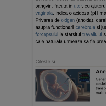
sangvin, facuta in
uter
, cu ajutoru
vaginala
, indica o acidoza (pH ma
Privarea de
oxigen
(anoxia), care
asupra functionarii
cerebrale
si ju
forcepsului
la sfarsitul
travaliului
s
cale naturala urmeaza sa fie prea
Citeste si
Ane
Genera
celulel
transp
multe c