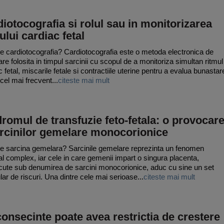
iotocografia si rolul sau in monitorizarea
ului cardiac fetal
e cardiotocografia? Cardiotocografia este o metoda electronica de
are folosita in timpul sarcinii cu scopul de a monitoriza simultan ritmul
 fetal, miscarile fetale si contractiile uterine pentru a evalua bunastar
 cel mai frecvent...
citeste mai mult
romul de transfuzie feto-fetala: o provocar
arcinilor gemelare monocorionice
e sarcina gemelara? Sarcinile gemelare reprezinta un fenomen
l complex, iar cele in care gemenii impart o singura placenta,
ute sub denumirea de sarcini monocorionice, aduc cu sine un set
lar de riscuri. Una dintre cele mai serioase...
citeste mai mult
onsecinte poate avea restrictia de crestere