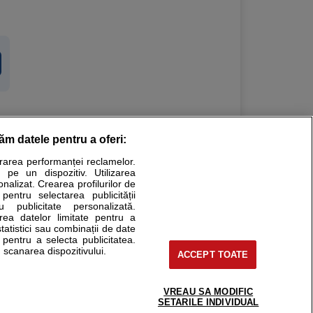
răm datele pentru a oferi:
Stiri medicale
urarea performanței reclamelor.
 pe un dispozitiv. Utilizarea
ucational. Ele nu pot substitui consultul medical direct si
onalizat. Crearea profilurilor de
a consultati fie medicul Dvs., fie unul dintre medicii pe care
 pentru selectarea publicității
u publicitate personalizată.
area datelor limitate pentru a
statistici sau combinații de date
e pentru a selecta publicitatea.
tru pacient
 scanarea dispozitivului.
ACCEPT TOATE
nici si cabinete
ta medic
reaba un medic
VREAU SA MODIFIC
support@sfatulmedicului.ro
SETARILE INDIVIDUAL
eoConsult
0374 109 268