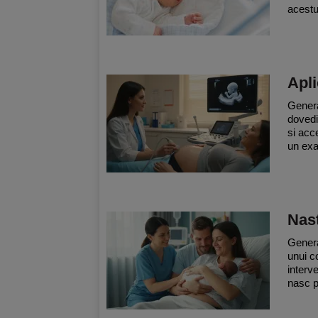
acestui
Apli
General
dovedi
si acc
un exa
Nas
Genera
unui c
interv
nasc pr