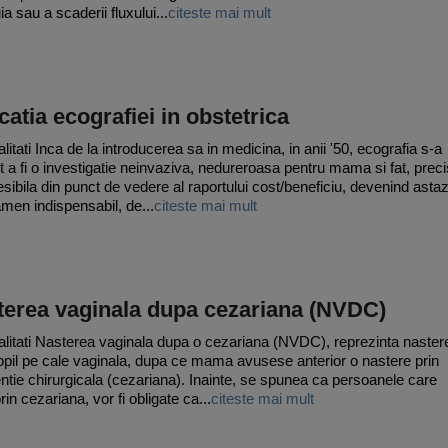
a sau a scaderii fluxului...
citeste mai mult
catia ecografiei in obstetrica
itati Inca de la introducerea sa in medicina, in anii '50, ecografia s-a
t a fi o investigatie neinvaziva, nedureroasa pentru mama si fat, prec
esibila din punct de vedere al raportului cost/beneficiu, devenind astaz
men indispensabil, de...
citeste mai mult
terea vaginala dupa cezariana (NVDC)
litati Nasterea vaginala dupa o cezariana (NVDC), reprezinta naster
opil pe cale vaginala, dupa ce mama avusese anterior o nastere prin
entie chirurgicala (cezariana). Inainte, se spunea ca persoanele care
in cezariana, vor fi obligate ca...
citeste mai mult