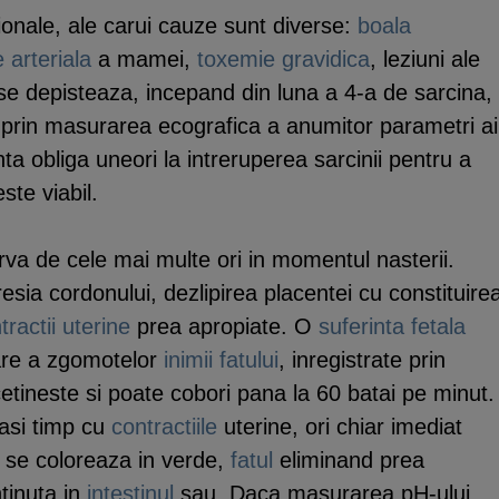
itionale, ale carui cauze sunt diverse:
boala
 arteriala
a mamei,
toxemie gravidica
, leziuni ale
i se depisteaza, incepand din luna a 4-a de sarcina,
i prin masurarea ecografica a anumitor parametri ai
nta obliga uneori la intreruperea sarcinii pentru a
ste viabil.
va de cele mai multe ori in momentul nasterii.
sia cordonului, dezlipirea placentei cu constituire
tractii uterine
prea apropiate. O
suferinta fetala
care a zgomotelor
inimii
fatului
, inregistrate prin
etineste si poate cobori pana la 60 batai pe minut.
lasi timp cu
contractiile
uterine, ori chiar imediat
se coloreaza in verde,
fatul
eliminand prea
tinuta in
intestinul
sau. Daca masurarea pH-ului