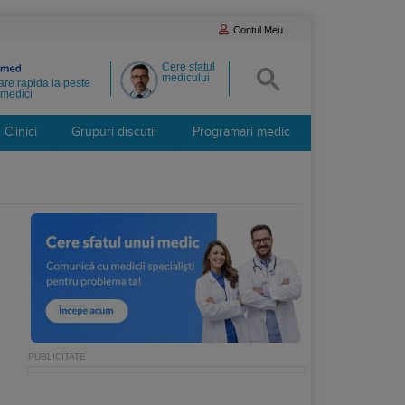
Contul Meu
Cere sfatul
medicului
re rapida la peste
medici
Clinici
Grupuri discutii
Programari medic