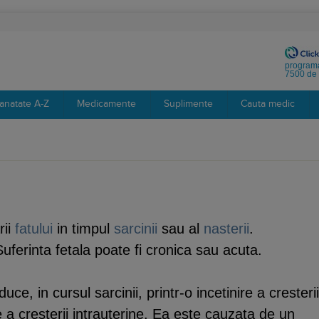
programa
7500 de 
anatate A-Z
Medicamente
Suplimente
Cauta medic
rii
fatului
in timpul
sarcinii
sau al
nasterii
.
Suferinta fetala poate fi cronica sau acuta.
uce, in cursul sarcinii, printr-o incetinire a cresterii
e a cresterii intrauterine. Ea este cauzata de un