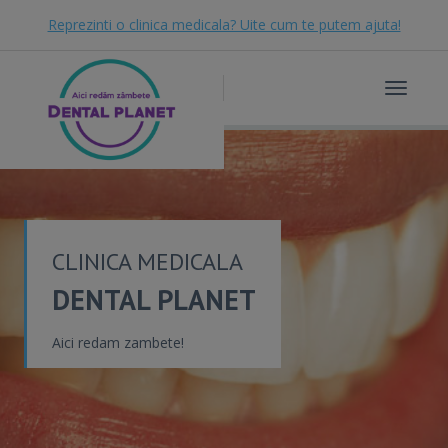
Reprezinti o clinica medicala? Uite cum te putem ajuta!
Toggle
navigat
CLINICA MEDICALA
DENTAL PLANET
Aici redam zambete!