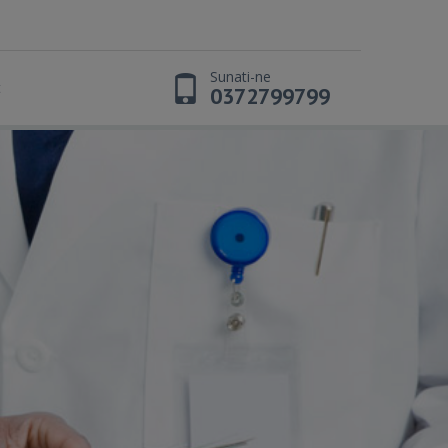
Sunati-ne
t
0372799799