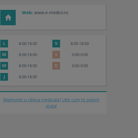
Web:
www.e-medicii.ro
L
V
8:00-18:00
8:00-18:00
M
S
8:00-18:00
0:00-0:00
M
D
8:00-18:00
0:00-0:00
J
8:00-18:00
Reprezinti o clinica medicala? Uite cum te putem
ajuta!