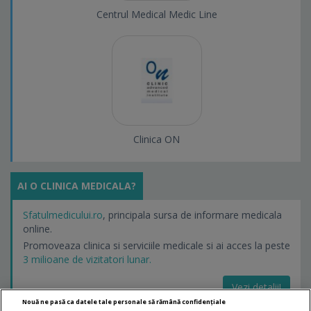
Centrul Medical Medic Line
Clinica ON
AI O CLINICA MEDICALA?
Sfatulmedicului.ro
, principala sursa de informare medicala
online.
Promoveaza clinica si serviciile medicale si ai acces la peste
3 milioane de vizitatori lunar.
Vezi detalii!
Nouă ne pasă ca datele tale personale să rămână confidențiale