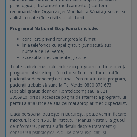
psihologică şi tratament medicamentos) conform
recomandărilor Organizaţiei Mondiale a Sănătăţii şi care se
aplică in toate ţările civilizate ale lumii.
Programul Naţional Stop Fumat include:
consiliere privind renunţarea la fumat;
linia telefonică cu apel gratuit (cunoscută sub
numele de Tel Verde);
accesul la medicamente gratuite.
Toate cadrele medicale incluse in program cred in eficienţa
programului şi se implică cu tot sufletul in efortul tratării
pacienţilor dependenţi de fumat. Pentru a intra in program,
pacienţii trebuie să sune la Tel Verde: 0800 878 673
(apelabil gratuit doar din Romtelecom) sau la 021
3356920, ori să acceseze pagina de internet a programului
pentru a afla unde se află cel mai apropiat medic specialist.
Dacă persoana locuieşte in Bucureşti, poate veni in fiecare
miercuri, la ora 15.30 la Institutul "Marius Nasta", la grupul
de informare, pentru a afla detalii despre tratament şi
consilierea psihologică. Aici i se oferă explicaţii şi