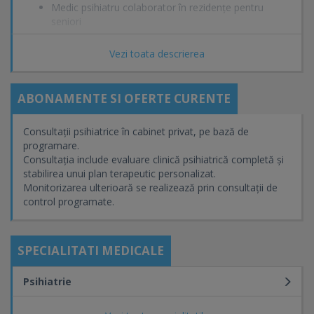
Medic psihiatru colaborator în rezidențe pentru
seniori
Vezi toata descrierea
Formare și competențe
ABONAMENTE SI OFERTE CURENTE
Terapie cognitiv-comportamentală (TCC) – formare
de lungă durată (3 ani)
Consultații psihiatrice în cabinet privat, pe bază de
Psiho-geriatrie
programare.
Consultația include evaluare clinică psihiatrică completă și
Psiho-oncologie
stabilirea unui plan terapeutic personalizat.
Monitorizarea ulterioară se realizează prin consultații de
Mindfulness
control programate.
Hipnoză medicală ericksoniană
SPECIALITATI MEDICALE
Servicii oferite în cabinet
Psihiatrie
consultație și evaluare psihiatrică