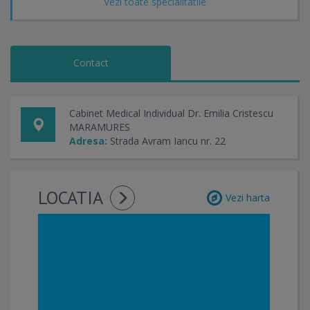
Vezi toate specialitatile
diagnostic psihiatric clinic
inițierea și ajustarea tratamentului medicamentos
monitorizare psihiatrică continuă
Contact
Afecțiuni evaluate frecvent
Cabinet Medical Individual Dr. Emilia Cristescu
MARAMURES
tulburări de anxietate
Adresa:
Strada Avram Iancu nr. 22
atacuri de panică
depresie
LOCATIA
Vezi harta
epuizare emoțională (burn-out)
tulburări obsesiv-compulsive
tulburări de adaptare
tulburări psihice ale vârstei a treia