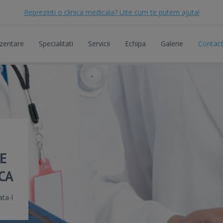
Reprezinti o clinica medicala? Uite cum te putem ajuta!
zentare
Specialitati
Servicii
Echipa
Galerie
Contac
E
CA
ata-l