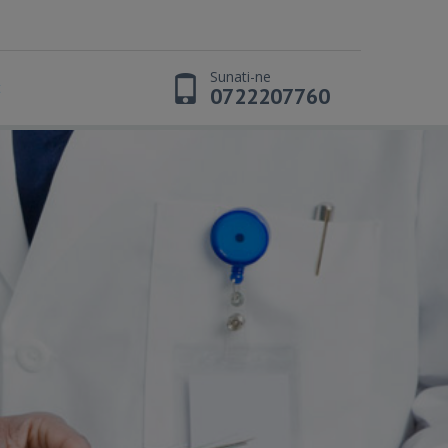
Sunati-ne
t
0722207760