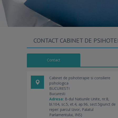
CONTACT CABINET DE PSIHOTER
Contact
Cabinet de psihoterapie si consiliere
psihologica
BUCURESTI
Bucuresti
Adresa:
B-dul Natiunile Unite, nr.8,
bl.104, sc.5, et.4, ap.96, sect.5(punct de
reper: parcul Izvor, Palatul
Parlamentului, INS)