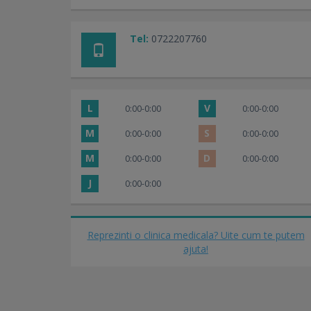
Tel:
0722207760
L
V
0:00-0:00
0:00-0:00
M
S
0:00-0:00
0:00-0:00
M
D
0:00-0:00
0:00-0:00
J
0:00-0:00
Reprezinti o clinica medicala? Uite cum te putem
ajuta!