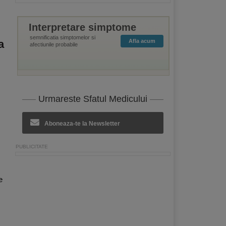
Interpretare simptome
semnificatia simptomelor si
a
Afla acum
afectiunile probabile
Urmareste Sfatul Medicului
Aboneaza-te la Newsletter
e