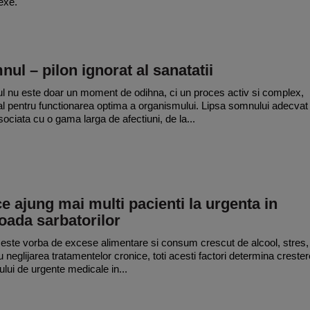
exe.
ul – pilon ignorat al sanatatii
 nu este doar un moment de odihna, ci un proces activ si complex,
al pentru functionarea optima a organismului. Lipsa somnului adecvat
sociata cu o gama larga de afectiuni, de la...
e ajung mai multi pacienti la urgenta in
oada sarbatorilor
 este vorba de excese alimentare si consum crescut de alcool, stres,
au neglijarea tratamentelor cronice, toti acesti factori determina creste
lui de urgente medicale in...