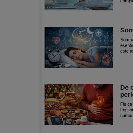
compl
Somn
Somnul
esenti
este a
De c
peri
Fie ca
frig s
numaru