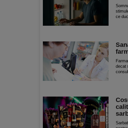
Somnul
stimul
ce duc
Sana
farm
Farmac
decat 
consul
Cosu
cali
sarb
Sarbato