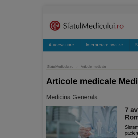
Autoevaluare
Interpretare analize
S
SfatulMedicului.ro
›
Articole medicale
Articole medicale Med
Medicina Generala
7 av
Rom
Sistem
pacien