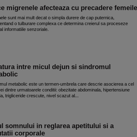
e migrenele afecteaza cu precadere femeil
ele sunt mai mult decat o simpla durere de cap puternica,
entand o tulburare complexa ce determina creierul sa proceseze
l informatiile senzoriale.
tura intre micul dejun si sindromul
abolic
mul metabolic este un termen-umbrela care descrie asocierea a cel
trei dintre urmatoarele conditii: obezitate abdominala, hipertensiune
la, trigliceride crescute, nivel scazut al...
l somnului in reglarea apetitului si a
tatii corporale