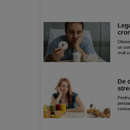
Lega
cro
Obosea
un som
mult z
De c
stre
Pentru
perioa
consum