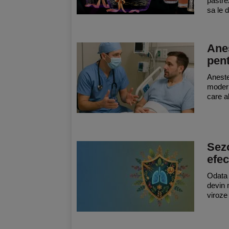
pastre
sa le 
Anes
pent
Aneste
modern
care a
Sezo
efec
Odata 
devin 
viroze 