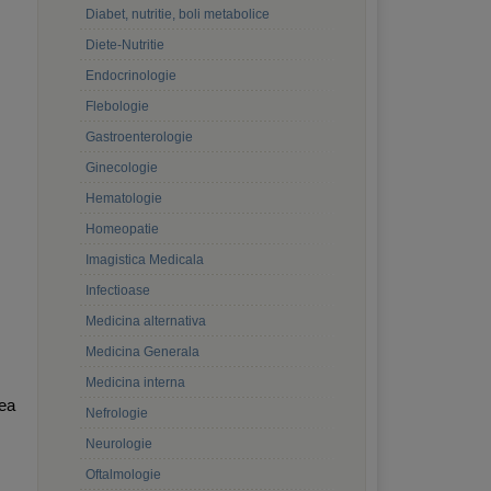
Diabet, nutritie, boli metabolice
Diete-Nutritie
Endocrinologie
Flebologie
Gastroenterologie
Ginecologie
Hematologie
Homeopatie
Imagistica Medicala
Infectioase
Medicina alternativa
Medicina Generala
Medicina interna
rea
Nefrologie
Neurologie
Oftalmologie