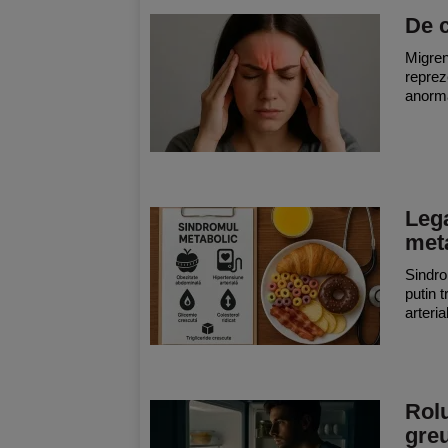
De c
Migren
reprez
anorma
Lega
met
Sindro
putin 
arteria
Rolu
greu