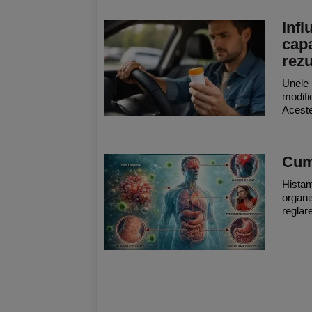
Inf
capa
rezu
Unele 
modifi
Aceste
Cum
Histam
organi
reglar