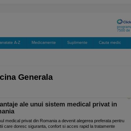
programa
7500 de 
anatate A-Z
Medicamente
Suplimente
Cauta medic
icina Generala
antaje ale unui sistem medical privat in
ania
ul medical privat din Romania a devenit alegerea preferata pentru
tii care doresc siguranta, confort si acces rapid la tratamente