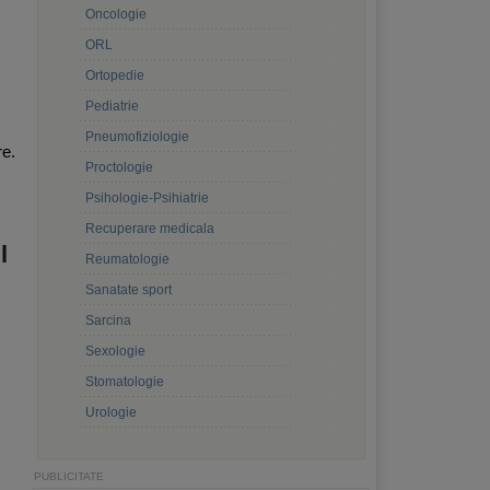
Oncologie
ORL
Ortopedie
Pediatrie
Pneumofiziologie
re.
Proctologie
Psihologie-Psihiatrie
Recuperare medicala
l
Reumatologie
Sanatate sport
Sarcina
Sexologie
Stomatologie
Urologie