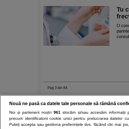
Tu c
frec
O cons
parint
consult
Pag 3 din 84
Nouă ne pasă ca datele tale personale să rămână confi
Resurse:
Autoevaluare simptome
Interpre
Noi și partenerii noștri
961
stocăm și/sau accesăm informații pe
precum identificatorii cookie unici pentru prelucrarea datelor c
Opiniile avizate ale medicilor, sfaturile si orice alt
Puteți accepta sau gestiona preferințele dvs. făcând clic mai jos,
nici diagnosticul stabilit in urma investigatiilor si 