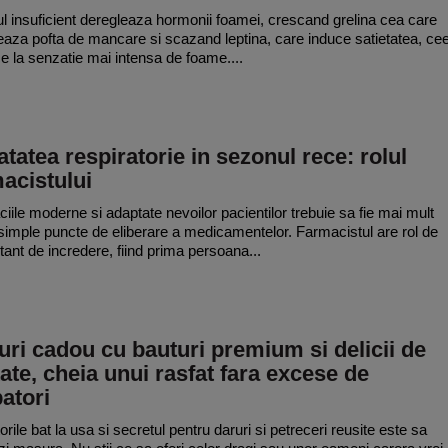
 insuficient deregleaza hormonii foamei, crescand grelina cea care
eaza pofta de mancare si scazand leptina, care induce satietatea, ce
e la senzatie mai intensa de foame....
tatea respiratorie in sezonul rece: rolul
acistului
iile moderne si adaptate nevoilor pacientilor trebuie sa fie mai mult
simple puncte de eliberare a medicamentelor. Farmacistul are rol de
tant de incredere, fiind prima persoana...
ri cadou cu bauturi premium si delicii de
tate, cheia unui rasfat fara excese de
atori
rile bat la usa si secretul pentru daruri si petreceri reusite este sa