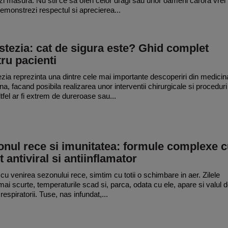
zi masura. Nu stii ce sa oferi celor dragi sau unor oameni carora vrei
demonstrezi respectul si aprecierea...
tezia: cat de sigura este? Ghid complet
ru pacienti
zia reprezinta una dintre cele mai importante descoperiri din medicin
a, facand posibila realizarea unor interventii chirurgicale si proceduri
ltfel ar fi extrem de dureroase sau...
nul rece si imunitatea: formule complexe 
t antiviral si antiinflamator
cu venirea sezonului rece, simtim cu totii o schimbare in aer. Zilele
mai scurte, temperaturile scad si, parca, odata cu ele, apare si valul 
respiratorii. Tuse, nas infundat,...