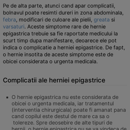
Pe de alta parte, atunci cand apar complicatii,
bolnavul poate resimti dureri in zona abdominala,
febra
, modificari de culoare ale pielii,
greata
si
varsaturi
. Aceste simptome rare de hernie
epigastrica trebuie sa fie raportate medicului la
scurt timp dupa manifestare, deoarece ele pot
indica o complicatie a herniei epigastrice. De fapt,
o hernie insotita de aceste simptome este de
obicei considerata o urgenta medicala.
Complicatii ale herniei epigastrice
O hernie epigastrica nu este considerata de
obicei o urgenta medicala, iar tratamentul
(interventia chirurgicala) poate fi amanat pana
cand copilul este destul de mare ca sa o
tolereze. Spre deosebire de alte tipuri de
hernii, o hernie epigastrica nu se va vindeca de