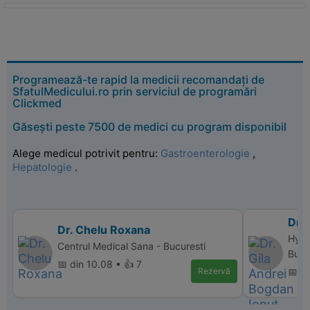
Programează-te rapid la medicii recomandați de
SfatulMedicului.ro prin serviciul de programări
Clickmed
Găsești peste 7500 de medici cu program disponibil
Alege medicul potrivit pentru:
Gastroenterologie
,
Hepatologie
.
Dr. 
Dr. Chelu Roxana
Hype
Centrul Medical Sana - Bucuresti
Bucu
📅 din 10.08 • 👍 7
Rezervă
📅 d