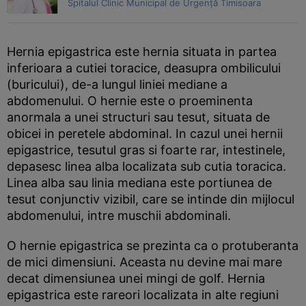
Spitalul Clinic Municipal de Urgență Timisoara
Hernia epigastrica este hernia situata in partea
inferioara a cutiei toracice, deasupra ombilicului
(buricului), de-a lungul liniei mediane a
abdomenului. O hernie este o proeminenta
anormala a unei structuri sau tesut, situata de
obicei in peretele abdominal. In cazul unei hernii
epigastrice, tesutul gras si foarte rar, intestinele,
depasesc linea alba localizata sub cutia toracica.
Linea alba sau linia mediana este portiunea de
tesut conjunctiv vizibil, care se intinde din mijlocul
abdomenului, intre muschii abdominali.
O hernie epigastrica se prezinta ca o protuberanta
de mici dimensiuni. Aceasta nu devine mai mare
decat dimensiunea unei mingi de golf. Hernia
epigastrica este rareori localizata in alte regiuni