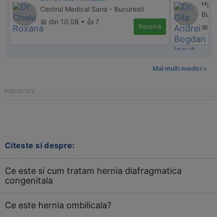
Hype
Centrul Medical Sana - Bucuresti
Bucu
📅 din 10.08 • 👍 7
Rezervă
📅 d
Mai multi medici >
Citeste si despre:
Ce este si cum tratam hernia diafragmatica
congenitala
Ce este hernia ombilicala?