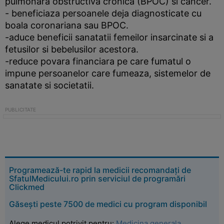
pulmonara obstructiva cronica (BPOC) si cancer.
- beneficiaza persoanele deja diagnosticate cu
boala coronariana sau BPOC.
-aduce beneficii sanatatii femeilor insarcinate si a
fetusilor si bebelusilor acestora.
-reduce povara financiara pe care fumatul o
impune persoanelor care fumeaza, sistemelor de
sanatate si societatii.
Programează-te rapid la medicii recomandați de
SfatulMedicului.ro prin serviciul de programări
Clickmed
Găsești peste 7500 de medici cu program disponibil
Alege medicul potrivit pentru:
Medicina generala
,