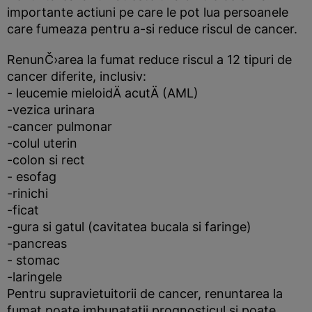
importante actiuni pe care le pot lua persoanele
care fumeaza pentru a-si reduce riscul de cancer.
RenunČ›area la fumat reduce riscul a 12 tipuri de
cancer diferite, inclusiv:
- leucemie mieloidÄ acutÄ (AML)
-vezica urinara
-cancer pulmonar
-colul uterin
-colon si rect
- esofag
-rinichi
-ficat
-gura si gatul (cavitatea bucala si faringe)
-pancreas
- stomac
-laringele
Pentru supravietuitorii de cancer, renuntarea la
fumat poate imbunatatii prognosticul si poate