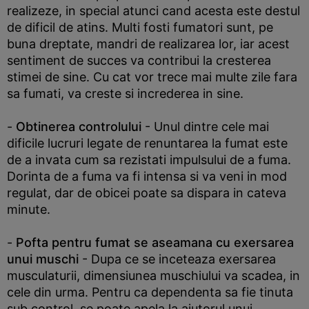
realizeze, in special atunci cand acesta este destul
de dificil de atins. Multi fosti fumatori sunt, pe
buna dreptate, mandri de realizarea lor, iar acest
sentiment de succes va contribui la cresterea
stimei de sine. Cu cat vor trece mai multe zile fara
sa fumati, va creste si increderea in sine.
-
Obtinerea controlului
- Unul dintre cele mai
dificile lucruri legate de renuntarea la fumat este
de a invata cum sa rezistati impulsului de a fuma.
Dorinta de a fuma va fi intensa si va veni in mod
regulat, dar de obicei poate sa dispara in cateva
minute.
-
Pofta pentru fumat se aseamana cu exersarea
unui muschi
- Dupa ce se inceteaza exersarea
musculaturii, dimensiunea muschiului va scadea, in
cele din urma. Pentru ca dependenta sa fie tinuta
sub control, se poate apela la ajutorul unui