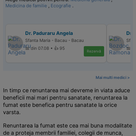
Medicina de familie
,
Ecografie
.
Dr. Paduraru Angela
Dr.
Sfanta Maria - Bacau - Bacau
Sfan
📅 din 07.08 • 👍 95
📅 d
Rezervă
Mai multi medici >
In timp ce renuntarea mai devreme in viata aduce
beneficii mai mari pentru sanatate, renuntarea la
fumat este benefica pentru sanatate la orice
varsta.
Renuntarea la fumat este cea mai buna modalitate
de a proteja membrii familiei, colegii de munca,