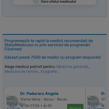
Cere sfatul medicului
Programează-te rapid la medicii recomandați de
SfatulMedicului.ro prin serviciul de programări
Clickmed
Găsești peste 7500 de medici cu program disponibil
Alege medicul potrivit pentru:
Medicina generala
,
Medicina de familie
,
Ecografie
.
Dr. Paduraru Angela
Dr.
Sfanta Maria - Bacau - Bacau
Sfan
📅 din 07.08 • 👍 95
📅 d
Rezervă