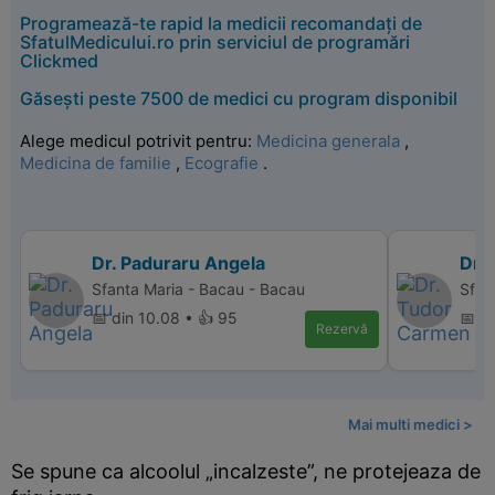
Programează-te rapid la medicii recomandați de
SfatulMedicului.ro prin serviciul de programări
Clickmed
Găsești peste 7500 de medici cu program disponibil
Alege medicul potrivit pentru:
Medicina generala
,
Medicina de familie
,
Ecografie
.
Dr. Paduraru Angela
Dr.
Sfanta Maria - Bacau - Bacau
Sfan
📅 din 10.08 • 👍 95
📅 d
Rezervă
Mai multi medici >
Se spune ca alcoolul „incalzeste”, ne protejeaza de