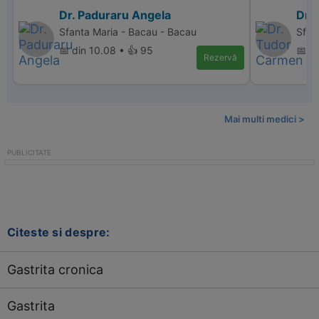
Dr. Paduraru Angela
Dr.
Sfanta Maria - Bacau - Bacau
Sfan
📅 din 10.08 • 👍 95
📅 d
Rezervă
Mai multi medici >
Citeste si despre:
Gastrita cronica
Gastrita