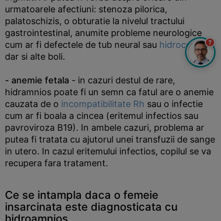
urmatoarele afectiuni: stenoza pilorica,
palatoschizis, o obturatie la nivelul tractului
gastrointestinal, anumite probleme neurologice
?
cum ar fi defectele de tub neural sau
hidrocefalia
,
dar si alte boli.
- anemie fetala
- in cazuri destul de rare,
hidramnios poate fi un semn ca fatul are o anemie
cauzata de o
incompatibilitate Rh
sau o infectie
cum ar fi boala a cincea (eritemul infectios sau
pavroviroza B19). In ambele cazuri, problema ar
putea fi tratata cu ajutorul unei transfuzii de sange
in utero. In cazul eritemului infectios, copilul se va
recupera fara tratament.
Ce se intampla daca o femeie
insarcinata este diagnosticata cu
hidroamnios