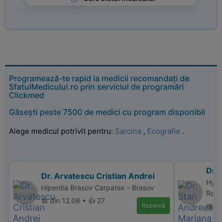
Programează-te rapid la medicii recomandați de
SfatulMedicului.ro prin serviciul de programări
Clickmed
Găsești peste 7500 de medici cu program disponibil
Alege medicul potrivit pentru:
Sarcina
,
Ecografie
.
Dr.
Dr. Arvatescu Cristian Andrei
Hype
Hiperdia Brasov Carpatex - Brasov
Ramn
📅 din 12.08 • 👍 27
Rezervă
📅 di