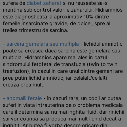
sufera de
diabet zaharat
si nu reuseste sa-si
mentina sub control valorile zaharului. Hidramnios
este diagnosticata la aproximativ 10% dintre
femeile insarcinate gravide, de obicei, spre al
treilea trimestru de sarcina.
- sarcina gemelara sau multipla
- lichidul amniotic
poate sa creasca daca sarcina este gemelara sau
multipla. Hidramnios apare mai ales in cazul
sindromului fetofetal de transfuzie (twin to twin
trasfuzion), in cazul in care unul dintre gemeni are
prea putin lichid amniotic, iar celalalt/ceilalti
creaza prea mult.
- anomalii fetale
- in cazuri rare, un copil ar putea
suferi in viata intrauterina de o problema medicala
care il determina sa nu mai inghita fluid, dar rinichii
sai vor cotinua sa produca mai mult lichid decat a
inghitit. Ar putea fi vorba despre oricare din