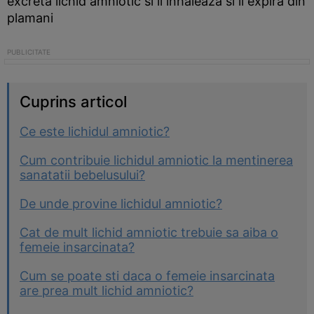
excreta lichid amniotic si il inhaleaza si il expira din
plamani
Cuprins articol
Ce este lichidul amniotic?
Cum contribuie lichidul amniotic la mentinerea
sanatatii bebelusului?
De unde provine lichidul amniotic?
Cat de mult lichid amniotic trebuie sa aiba o
femeie insarcinata?
Cum se poate sti daca o femeie insarcinata
are prea mult lichid amniotic?