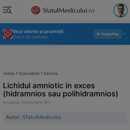
Vezi oferte și promoții
×
▶ GooglePlay
Direct din aplicație
›
›
Home
Specialitati
Sarcina
Lichidul amniotic in exces
(hidramnios sau polihidramnios)
Actualizat: 19 Octombrie 2011
Autor:
SfatulMedicului