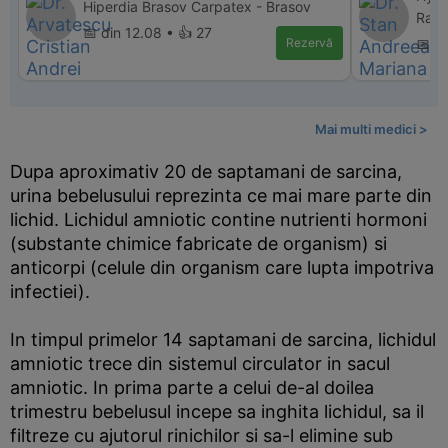
Hiperdia Brasov Carpatex - Brasov
Ramn
📅 din 12.08 • 👍 27
Rezervă
📅 di
Mai multi medici >
Dupa aproximativ 20 de saptamani de sarcina,
urina bebelusului reprezinta ce mai mare parte din
lichid. Lichidul amniotic contine nutrienti hormoni
(substante chimice fabricate de organism) si
anticorpi (celule din organism care lupta impotriva
infectiei).
In timpul primelor 14 saptamani de sarcina, lichidul
amniotic trece din sistemul circulator in sacul
amniotic. In prima parte a celui de-al doilea
trimestru bebelusul incepe sa inghita lichidul, sa il
filtreze cu ajutorul rinichilor si sa-l elimine sub