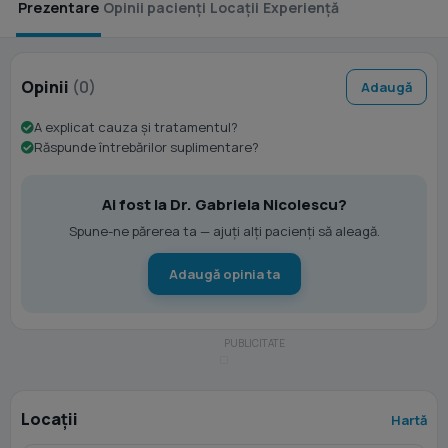
Prezentare
Opinii pacienți
Locații
Experiență
Opinii
(0)
Adaugă
A explicat cauza și tratamentul?
Răspunde întrebărilor suplimentare?
Ai fost la Dr. Gabriela Nicolescu?
Spune-ne părerea ta — ajuți alți pacienți să aleagă.
Adaugă opinia ta
Locații
Hartă