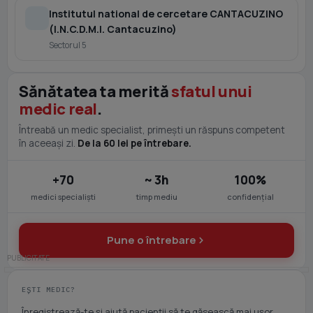
Institutul national de cercetare CANTACUZINO
(I.N.C.D.M.I. Cantacuzino)
Sectorul 5
Sănătatea ta merită
sfatul unui
medic real
.
Întreabă un medic specialist, primești un răspuns competent
în aceeași zi.
De la 60 lei pe întrebare.
+70
~ 3h
100%
medici specialiști
timp mediu
confidențial
Pune o întrebare
EȘTI MEDIC?
Înregistrează-te și ajută pacienții să te găsească mai ușor.