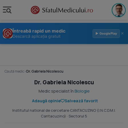
Întreabă rapid un medic
×
▶ GooglePlay
Descarcă aplicația gratuit
Caută medic
›
Dr. Gabriela Nicolescu
Dr. Gabriela Nicolescu
Medic specialist în
Biologie
Adaugă opinie
Salvează favorit
Institutul national de cercetare CANTACUZINO (I.N.C.D.M.I.
Cantacuzino)
· Sectorul 5