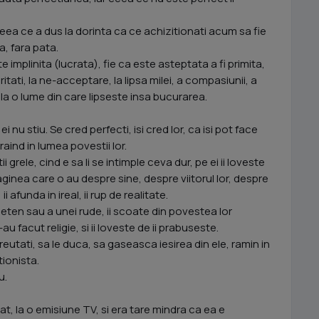
ceea ce a dus la dorinta ca ce achizitionati acum sa fie
a, fara pata.
 implinita (lucrata), fie ca este asteptata a fi primita,
itati, la ne-acceptare, la lipsa milei, a compasiunii, a
la, la o lume din care lipseste insa bucurarea.
i nu stiu. Se cred perfecti, isi cred lor, ca isi pot face
traind in lumea povestii lor.
 grele, cind e sa li se intimple ceva dur, pe ei ii loveste
aginea care o au despre sine, despre viitorul lor, despre
afunda in ireal, ii rup de realitate.
ten sau a unei rude, ii scoate din povestea lor
au facut religie, si ii loveste de ii prabuseste.
eutati, sa le duca, sa gaseasca iesirea din ele, ramin in
tionista.
u.
at, la o emisiune TV, si era tare mindra ca ea e