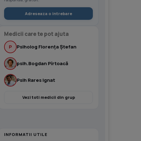
Adreseaza o intrebare
Medicii care te pot ajuta
P
Psiholog Florența Ștefan
psih.Bogdan Pîrtoacă
Psih Rares Ignat
Vezi toti medicii din grup
INFORMATII UTILE