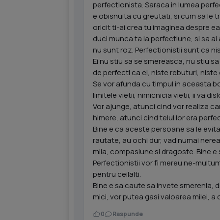
perfectionista. Saraca in lumea perfect
e obisnuita cu greutati, si cum sa le 
oricit ti-ai crea tu imaginea despre ea
duci munca ta la perfectiune, si sa ai 
nu sunt roz. Perfectionistii sunt ca n
Ei nu stiu sa se smereasca, nu stiu sa
de perfecti ca ei, niste rebuturi, nist
Se vor afunda cu timpul in aceasta boala 
limitele vietii, nimicnicia vietii, ii va di
Vor ajunge, atunci cind vor realiza ca
himere, atunci cind telul lor era perfe
Bine e ca aceste persoane sa le evitat
rautate, au ochi dur, vad numai nerealiz
mila, compasiune si dragoste. Bine e sa
Perfectionistii vor fi mereu ne-multum
pentru ceilalti.
Bine e sa caute sa invete smerenia, d
mici, vor putea gasi valoarea milei, a co
0
Raspunde