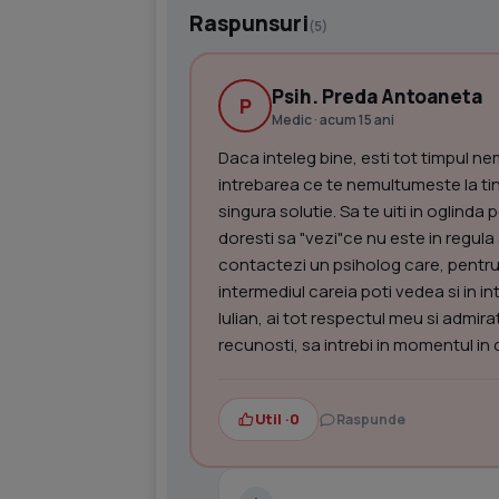
Raspunsuri
(5)
Psih. Preda Antoaneta
P
Medic · acum 15 ani
Daca inteleg bine, esti tot timpul n
intrebarea ce te nemultumeste la tine
singura solutie. Sa te uiti in oglinda
doresti sa "vezi"ce nu este in regula si 
contactezi un psiholog care, pentru 
intermediul careia poti vedea si in int
Iulian, ai tot respectul meu si admirat
recunosti, sa intrebi in momentul in
Util ·
0
Raspunde