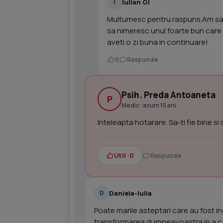
Iulian Gl
I
Multumesc pentru raspuns.Am sa i
sa nimeresc unul foarte bun care
aveti o zi buna in continuare!
0
Raspunde
Psih. Preda Antoaneta
P
Medic · acum 15 ani
Inteleapta hotarare. Sa-ti fie bine si
Util ·
0
Raspunde
Daniela-Iulia
D
Poate marile asteptari care au fost i
transformarea dumneavoastra in a cau