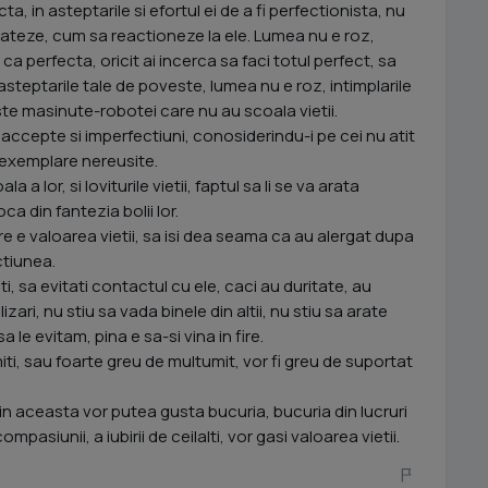
a, in asteptarile si efortul ei de a fi perfectionista, nu
trateze, cum sa reactioneze la ele. Lumea nu e roz,
 ca perfecta, oricit ai incerca sa faci totul perfect, sa
asteptarile tale de poveste, lumea nu e roz, intimplarile
iste masinute-robotei care nu au scoala vietii.
 accepte si imperfectiuni, conosiderindu-i pe cei nu atit
e exemplare nereusite.
a lor, si loviturile vietii, faptul sa li se va arata
sloca din fantezia bolii lor.
re e valoarea vietii, sa isi dea seama ca au alergat dupa
ctiunea.
i, sa evitati contactul cu ele, caci au duritate, au
ari, nu stiu sa vada binele din altii, nu stiu sa arate
 le evitam, pina e sa-si vina in fire.
iti, sau foarte greu de multumit, vor fi greu de suportat
in aceasta vor putea gusta bucuria, bucuria din lucruri
mpasiunii, a iubirii de ceilalti, vor gasi valoarea vietii.