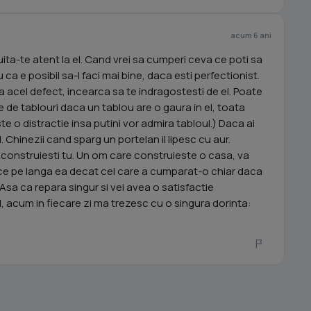
acum 6 ani
ita-te atent la el. Cand vrei sa cumperi ceva ce poti sa
u ca e posibil sa-l faci mai bine, daca esti perfectionist.
a acel defect, incearca sa te indragostesti de el. Poate
ie de tablouri daca un tablou are o gaura in el, toata
 o distractie insa putini vor admira tabloul.) Daca ai
. Chinezii cand sparg un portelan il lipesc cu aur.
 construiesti tu. Un om care construieste o casa, va
ce pe langa ea decat cel care a cumparat-o chiar daca
 Asa ca repara singur si vei avea o satisfactie
l, acum in fiecare zi ma trezesc cu o singura dorinta: