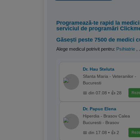
Programează-te rapid la medici
serviciul de programări Clickm
Găsești peste 7500 de medici c
Alege medicul potrivit pentru:
Psihiatrie
,
.
Dr. Hau Steluta
Sfanta Maria - Veteranilor -
Bucuresti
📅 din 07.08 • 👍 28
Reze
Dr. Papuc Elena
Hiperdia - Brasov Calea
Bucuresti - Brasov
📅 din 17.08 • 👍 2
Reze