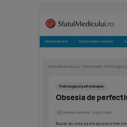
Autoevaluare
Interpretare analize
S
SfatulMedicului.ro
›
Comunitate
›
Psihologie si
Psihologie si psihoterapie
Obsesia de perfectiu
Membru anonim · acum 15 ani
Buna! as vrea sa imi spuna si mie c