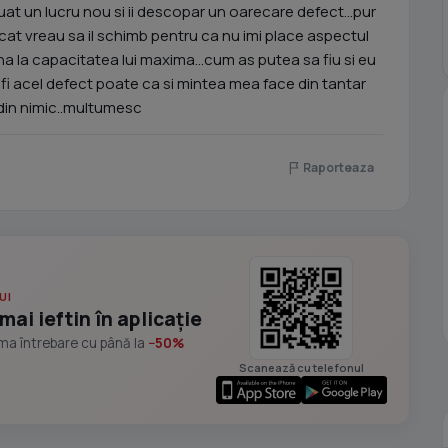
t un lucru nou si ii descopar un oarecare defect...pur
cat vreau sa il schimb pentru ca nu imi place aspectul
na la capacitatea lui maxima...cum as putea sa fiu si eu
r fi acel defect poate ca si mintea mea face din tantar
 din nimic..multumesc
Raporteaza
UI
mai ieftin în aplicație
ima întrebare cu până la
−50%
Scanează cu telefonul