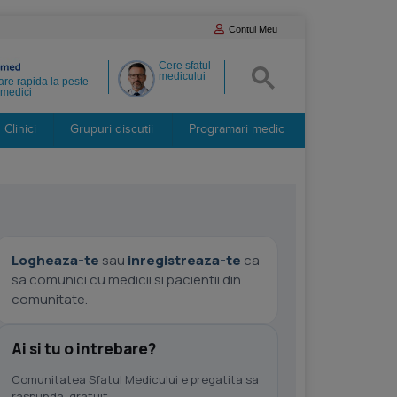
Contul Meu
Cere sfatul
medicului
re rapida la peste
medici
Clinici
Grupuri discutii
Programari medic
Logheaza-te
sau
inregistreaza-te
ca
sa comunici cu medicii si pacientii din
comunitate.
Ai si tu o intrebare?
Comunitatea Sfatul Medicului e pregatita sa
raspunda, gratuit.