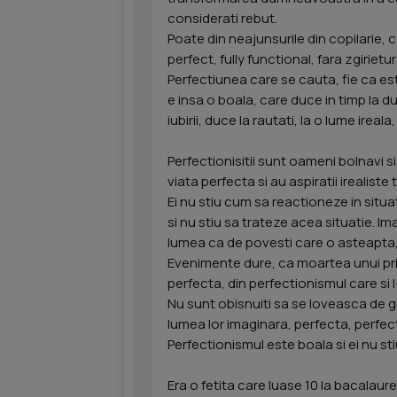
considerati rebut.
Poate din neajunsurile din copilarie, 
perfect, fully functional, fara zgirietur
Perfectiunea care se cauta, fie ca este
e insa o boala, care duce in timp la dur
iubirii, duce la rautati, la o lume irea
Perfectionisitii sunt oameni bolnavi si e
viata perfecta si au aspiratii irealiste 
Ei nu stiu cum sa reactioneze in situatii
si nu stiu sa trateze acea situatie. Im
lumea ca de povesti care o asteapta, ii 
Evenimente dure, ca moartea unui prie
perfecta, din perfectionismul care si l-
Nu sunt obisnuiti sa se loveasca de gr
lumea lor imaginara, perfecta, perfec
Perfectionismul este boala si ei nu sti
Era o fetita care luase 10 la bacalaure