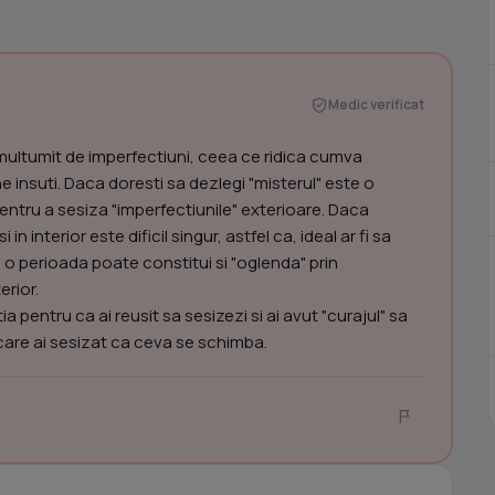
Medic verificat
emultumit de imperfectiuni, ceea ce ridica cumva
 insuti. Daca doresti sa dezlegi "misterul" este o
 pentru a sesiza "imperfectiunile" exterioare. Daca
in interior este dificil singur, astfel ca, ideal ar fi sa
o perioada poate constitui si "oglenda" prin
erior.
ia pentru ca ai reusit sa sesizezi si ai avut "curajul" sa
 care ai sesizat ca ceva se schimba.