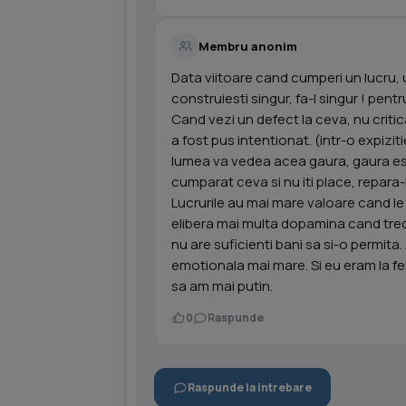
Membru anonim
Data viitoare cand cumperi un lucru, u
construiesti singur, fa-l singur ! pentr
Cand vezi un defect la ceva, nu critic
a fost pus intentionat. (intr-o expizit
lumea va vedea acea gaura, gaura este
cumparat ceva si nu iti place, repara-l
Lucrurile au mai mare valoare cand le
elibera mai multa dopamina cand tre
nu are suficienti bani sa si-o permita.
emotionala mai mare. Si eu eram la fe
sa am mai putin.
0
Raspunde
Raspunde la intrebare