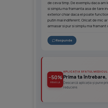
de ceva timp. De exemplu daca am lua
si simplu ma framanta asa de tare in
exterior chiar daca el poate functio
putin mai indiferent. Oricat de mic a
armasar si pur si simplu ma framant
Raspunde
APLICAȚIA SFATUL MEDICUL
Prima ta întrebare, 
−50%
Descarcă aplicația și pune pr
PÂNĂ LA
reducere.