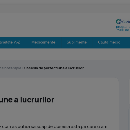
programa
7500 de 
anatate A-Z
Medicamente
Suplimente
Cauta medic
 psihoterapie
›
Obsesia de perfectiune a lucrurilor
ne a lucrurilor
nv cum as putea sa scap de obsesia asta pe care o am