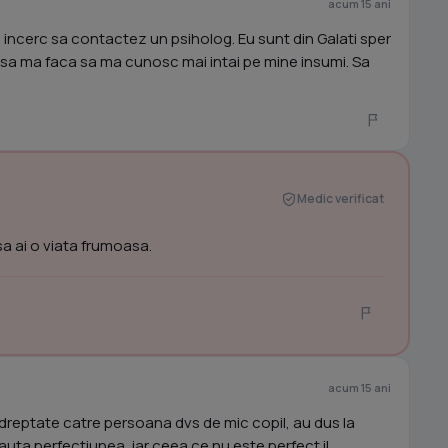
acum 15 ani
ncerc sa contactez un psiholog. Eu sunt din Galati sper
 sa ma faca sa ma cunosc mai intai pe mine insumi. Sa
Medic verificat
 sa ai o viata frumoasa.
acum 15 ani
ndreptate catre persoana dvs de mic copil, au dus la
ta perfectiunea, iar ceea ce nu este perfect il