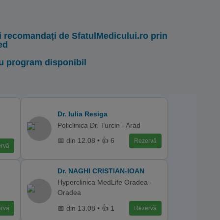
i recomandați de SfatulMedicului.ro prin
ed
u program disponibil
Dr. Iulia Resiga
Policlinica Dr. Turcin - Arad
📅 din 12.08 • 👍 6
Rezervă
rvă
Dr. NAGHI CRISTIAN-IOAN
Hyperclinica MedLife Oradea -
Oradea
📅 din 13.08 • 👍 1
rvă
Rezervă