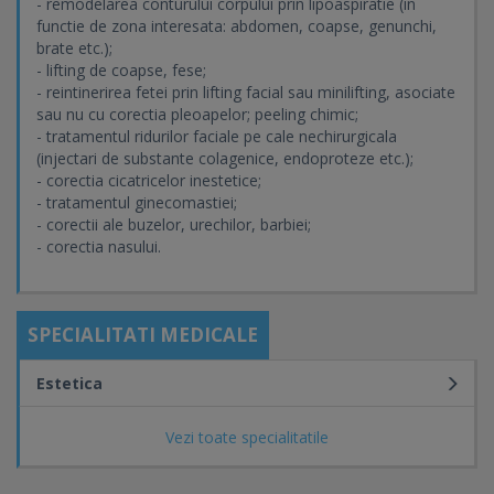
- remodelarea conturului corpului prin lipoaspiratie (in
functie de zona interesata: abdomen, coapse, genunchi,
brate etc.);
- lifting de coapse, fese;
- reintinerirea fetei prin lifting facial sau minilifting, asociate
sau nu cu corectia pleoapelor; peeling chimic;
- tratamentul ridurilor faciale pe cale nechirurgicala
(injectari de substante colagenice, endoproteze etc.);
- corectia cicatricelor inestetice;
- tratamentul ginecomastiei;
- corectii ale buzelor, urechilor, barbiei;
- corectia nasului.
SPECIALITATI MEDICALE
Estetica
Vezi toate specialitatile