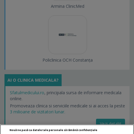
Armina ClinicMed
Policlinica OCH Constanța
AI O CLINICA MEDICALA?
Sfatulmedicului.ro
, principala sursa de informare medicala
online.
Promoveaza clinica si serviciile medicale si ai acces la peste
3 milioane de vizitatori lunar.
Vezi detalii!
Nouă ne pasă ca datele tale personale să rămână confidențiale