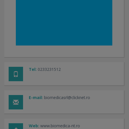
Tel:
0233231512
E-mail:
biomedicasrl@clicknet.ro
Web:
www.biomedica-nt.ro