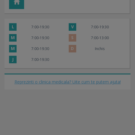
L
V
7:00-19:30
7:00-19:30
M
S
7:00-19:30
7:00-13:00
M
D
7:00-19:30
Inchis
J
7:00-19:30
Reprezinti o clinica medicala? Uite cum te putem ajuta!