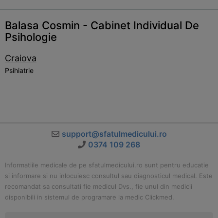
Balasa Cosmin - Cabinet Individual De
Psihologie
Craiova
Psihiatrie
support@sfatulmedicului.ro
0374 109 268
Informatiile medicale de pe sfatulmedicului.ro sunt pentru educatie
si informare si nu inlocuiesc consultul sau diagnosticul medical. Este
recomandat sa consultati fie medicul Dvs., fie unul din medicii
disponibili in sistemul de programare la medic Clickmed.