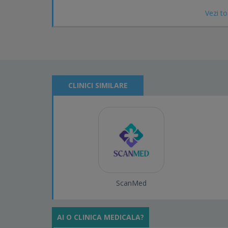
Medicina interna
Vezi to
Gastroenterologie
Medicina de familie
Medicina muncii
Alergologie
Pneumologie
Cardiologie
Cardiologie interventionala
Monitorizare TA, EKG, holter
CLINICI SIMILARE
Endocrinologie
Dermatologie
Ortopedie
Obstetrica-Ginecologie
Ecografie Doppler
Oftalmologie
O.R.L.
Neurochirurgie
Urologie
ScanMed
Pediatrie
Psihologie
Psihiatrie
AI O CLINICA MEDICALA?
Balneofizioterapie
Urgente medico-chirurgicale