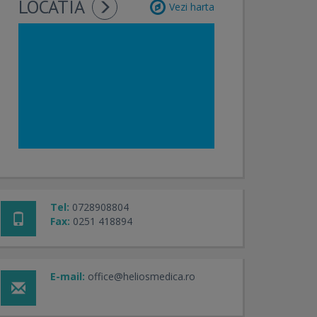
LOCATIA
Vezi harta
Tel:
0728908804
Fax:
0251 418894
E-mail:
office@heliosmedica.ro