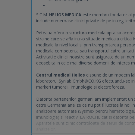
S.C.M.
HELIOS MEDICA
este membru fondator al pr
include numeroase clinici private de pe intreg teritori
Reteaua ofera o structura medicala apta sa acor
straine care se afla intr-o situatie medicala critica
medicale la nivel local si prin transportarea persoa
medicala competenta sau transportul catre unitati 
Activitatile clinicii noastre sunt asigurate de un 
deosebita in cele mai diverse domenii de interes m
Centrul medical Helios
dispune de un modern lab
laboratorul Synlab
Gmbh@CO.KG
efectuandu-se inv
markeri tumorali, imunologie si electroforeza.
Datorita partenerilor germani am implementat un si
catre Germania analize ce nu pot fi lucrate la noi in t
analizoare automate (Sysmex pentru hematologie, 
imunologie) si reactivi LA ROCHE cat si datorita peso
Aparatele sunt zilnic controloate de seruri de cont
analizelor.