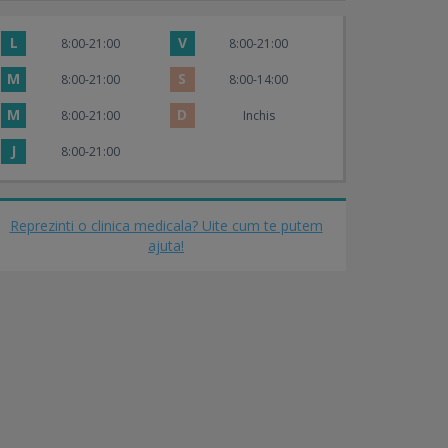
L
V
8:00-21:00
8:00-21:00
M
S
8:00-21:00
8:00-14:00
M
D
8:00-21:00
Inchis
J
8:00-21:00
Reprezinti o clinica medicala? Uite cum te putem
ajuta!