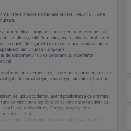
imei retele medicale nationale private , MEDNET , care
ul tarii.
de ajutor medical competent oricar persoane romane sau
 in oricare din regiunile Romaniei, prin rezolvarea problemei
nei in conditii de siguranta catre cea mai apropiata unitate
spitalicesti din Uniunea Europeana.
numar de aproximativ 100 de persoane cu experienta
edical.
orator de analize medicale, ca urmare a parteneriatului cu
estigatii de hematologie, toxicologie, biochimie, hormoni,
stem de lucru occidental, avand posibilitatea de a trimite
ara. Serviciile sunt rapide si de calitate datorita utilarii cu
Hitachi pentru biochimie, Elecsys, Axsym pentru
nalului calificat.
rol normale si patologice, pentru asigurarea acuratetei