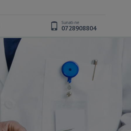
Sunati-ne
t
0728908804