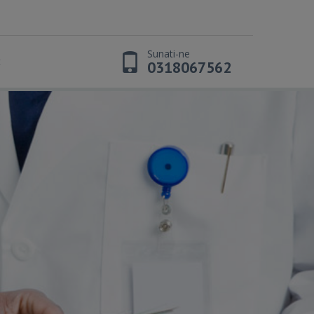
Sunati-ne
t
0318067562