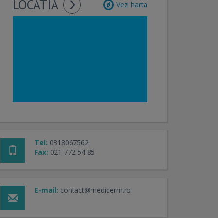
LOCATIA
Vezi harta
Tel:
0318067562
Fax:
021 772 54 85
E-mail:
contact@mediderm.ro