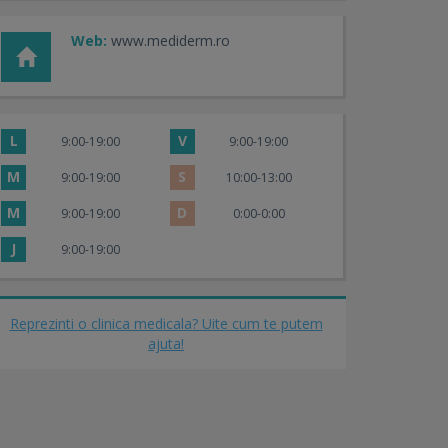
Web:
www.mediderm.ro
L
V
9:00-19:00
9:00-19:00
M
S
9:00-19:00
10:00-13:00
M
D
9:00-19:00
0:00-0:00
J
9:00-19:00
Reprezinti o clinica medicala? Uite cum te putem
ajuta!