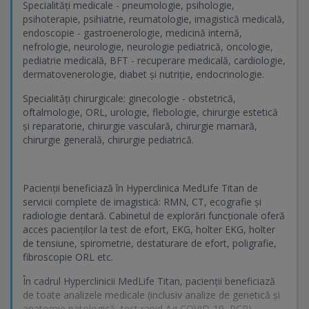
Specialități medicale - pneumologie, psihologie,
psihoterapie, psihiatrie, reumatologie, imagistică medicală,
endoscopie - gastroenerologie, medicină internă,
nefrologie, neurologie, neurologie pediatrică, oncologie,
pediatrie medicală, BFT - recuperare medicală, cardiologie,
dermatovenerologie, diabet și nutriție, endocrinologie.
Specialități chirurgicale: ginecologie - obstetrică,
oftalmologie, ORL, urologie, flebologie, chirurgie estetică
și reparatorie, chirurgie vasculară, chirurgie mamară,
chirurgie generală, chirurgie pediatrică.
Pacienții beneficiază în Hyperclinica MedLife Titan de
servicii complete de imagistică: RMN, CT, ecografie și
radiologie dentară. Cabinetul de explorări funcționale oferă
acces pacienților la test de efort, EKG, holter EKG, holter
de tensiune, spirometrie, destaturare de efort, poligrafie,
fibroscopie ORL etc.
În cadrul Hyperclinicii MedLife Titan, pacienții beneficiază
de toate analizele medicale (inclusiv analize de genetică și
anatomie patologică, test rapid Ag COVID-19, PCR).