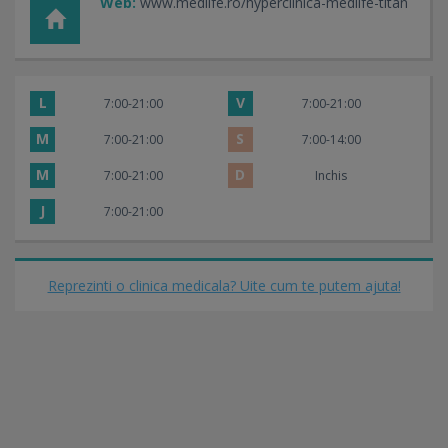
Web:
www.medlife.ro/hyperclinica-medlife-titan
L
V
7:00-21:00
7:00-21:00
M
S
7:00-21:00
7:00-14:00
M
D
7:00-21:00
Inchis
J
7:00-21:00
Reprezinti o clinica medicala? Uite cum te putem ajuta!