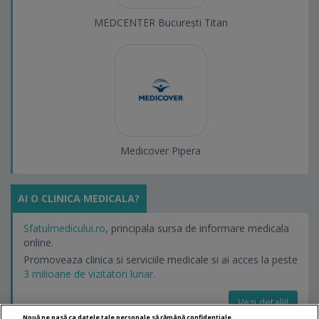
MEDCENTER București Titan
Medicover Pipera
AI O CLINICA MEDICALA?
Sfatulmedicului.ro
, principala sursa de informare medicala
online.
Promoveaza clinica si serviciile medicale si ai acces la peste
3 milioane de vizitatori lunar.
Vezi detalii!
Nouă ne pasă ca datele tale personale să rămână confidențiale