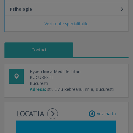
Duminică: închis
Psihologie
Program recoltare
Luni - Vineri: 07:00 - 14:00
Vezi toate specialitatile
Sâmbătă: 07:00 - 11:00
Duminică: închis
Contact
Programare online:
www.medlife.ro/programare-online
Hyperclinica MedLife Titan
BUCURESTI
Bucuresti
Adresa:
str. Liviu Rebreanu, nr. 8, Bucuresti
LOCATIA
Vezi harta