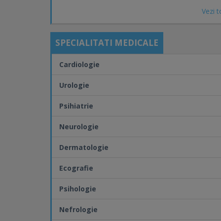
Vezi t
Programare online:
https://www.medlife.ro/prog
SPECIALITATI MEDICALE
Cardiologie
Urologie
Psihiatrie
Neurologie
Dermatologie
Ecografie
Psihologie
Nefrologie