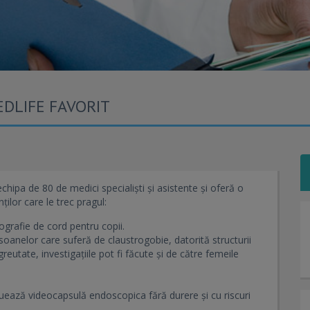
DLIFE FAVORIT
hipa de 80 de medici specialiști și asistente și oferă o
ților care le trec pragul:
ografie de cord pentru copii.
oanelor care suferă de claustrogobie, datorită structurii
eutate, investigațiile pot fi făcute și de către femeile
ează videocapsulă endoscopica fără durere și cu riscuri