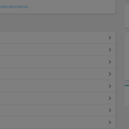
oata descrierea
ramare-online