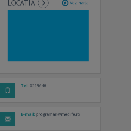
LOCATIA
Vezi harta
Tel:
0219646
E-mail:
programari@medlife.ro