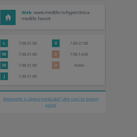
Web:
www.medlife.ro/hyperclinica-
medlife-favorit
L
V
7:00-21:00
7:00-21:00
M
S
7:00-21:00
7:00-14:00
M
D
7:00-21:00
Inchis
J
7:00-21:00
Reprezinti o clinica medicala? Uite cum te putem
ajuta!