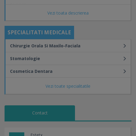
Servicii:
Vezi toata descrierea
Odontologie
Protetica
Pedodontie
SPECIALITATI MEDICALE
Parodontologie
Cosmetica dentara
Chirurgie Orala Si Maxilo-Faciala
Chirurgie si implantologie
Profilaxie
Stomatologie
Cosmetica Dentara
Vezi toate specialitatile
Contact
Estetx