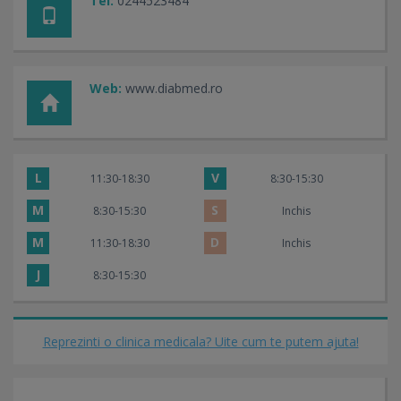
Tel:
0244523484
Web:
www.diabmed.ro
L
V
11:30-18:30
8:30-15:30
M
S
8:30-15:30
Inchis
M
D
11:30-18:30
Inchis
J
8:30-15:30
Reprezinti o clinica medicala? Uite cum te putem ajuta!