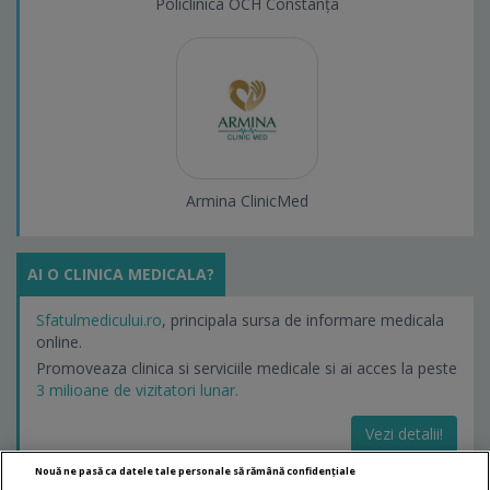
Policlinica OCH Constanța
Armina ClinicMed
AI O CLINICA MEDICALA?
Sfatulmedicului.ro
, principala sursa de informare medicala
online.
Promoveaza clinica si serviciile medicale si ai acces la peste
3 milioane de vizitatori lunar.
Vezi detalii!
Nouă ne pasă ca datele tale personale să rămână confidențiale