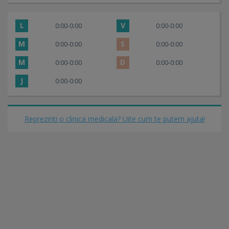
L
V
0:00-0:00
0:00-0:00
M
S
0:00-0:00
0:00-0:00
M
D
0:00-0:00
0:00-0:00
J
0:00-0:00
Reprezinti o clinica medicala? Uite cum te putem ajuta!