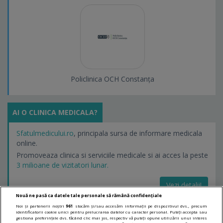
Policlinica OCH Constanța
AI O CLINICA MEDICALA?
Sfatulmedicului.ro
, principala sursa de informare medicala
online.
Promoveaza clinica si serviciile medicale si ai acces la peste
3 milioane de vizitatori lunar.
Vezi detalii!
Nouă ne pasă ca datele tale personale să rămână confidențiale
Noi și partenerii noștri
961
stocăm și/sau accesăm informații pe dispozitivul dvs., precum
identificatorii cookie unici pentru prelucrarea datelor cu caracter personal. Puteți accepta sau
LINKURI UTILE
gestiona preferințele dvs. făcând clic mai jos, respectiv vă puteți opune utilizării unui interes