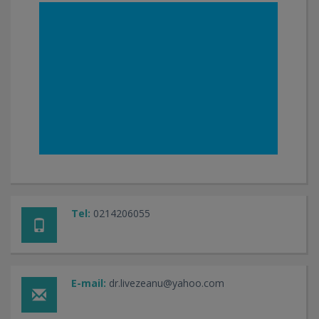
Tel:
0214206055
E-mail:
dr.livezeanu@yahoo.com