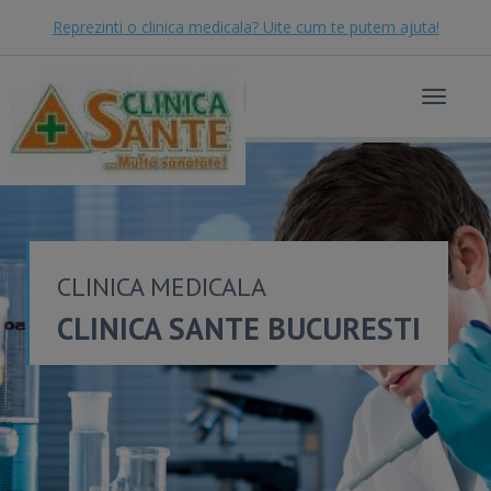
Reprezinti o clinica medicala? Uite cum te putem ajuta!
Toggle
navigat
CLINICA MEDICALA
CLINICA SANTE BUCURESTI