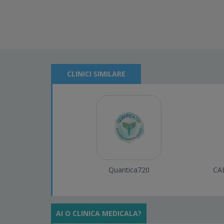
CLINICI SIMILARE
Quantica720
CA
AI O CLINICA MEDICALA?