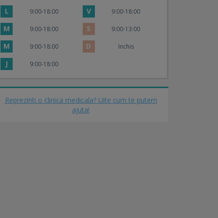
L
V
9:00-18:00
9:00-18:00
M
S
9:00-18:00
9:00-13:00
M
D
9:00-18:00
Inchis
J
9:00-18:00
Reprezinti o clinica medicala? Uite cum te putem
ajuta!