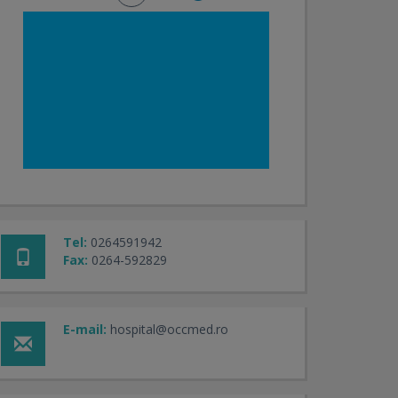
Tel:
0264591942
Fax:
0264-592829
E-mail:
hospital@occmed.ro