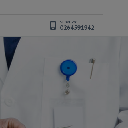
Sunati-ne
t
0264591942