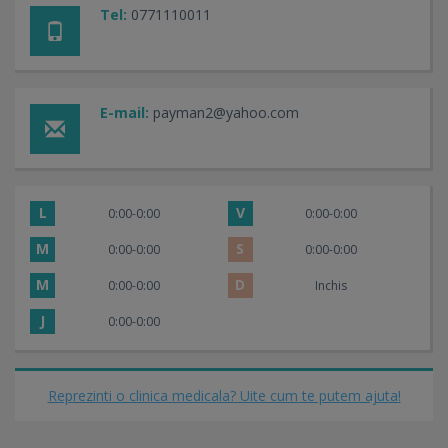
Tel:
0771110011
E-mail:
payman2@yahoo.com
L
V
0:00-0:00
0:00-0:00
M
S
0:00-0:00
0:00-0:00
M
D
0:00-0:00
Inchis
J
0:00-0:00
Reprezinti o clinica medicala? Uite cum te putem ajuta!