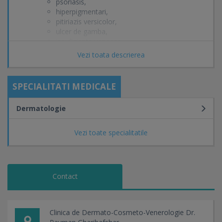
psoriasis,
hiperpigmentari,
pitiriazis versicolor,
ulcer de gamba,
insuficienta venoasa,
acnee,
Vezi toata descrierea
keratoze, etc.
afectiuni ale unghilor:
granuloame unghiale,
SPECIALITATI MEDICALE
panaritiu,
onicomicoze, etc.
Dermatologie
afectiuni ale parului:
matreata,
caderea parului,
Vezi toate specialitatile
dermatite seboreice, etc
boli venerologice:
sifilis,
gonoree,
Contact
vegetatii,
candidoza,
herpes genital,
uretrite, etc.
Clinica de Dermato-Cosmeto-Venerologie Dr.