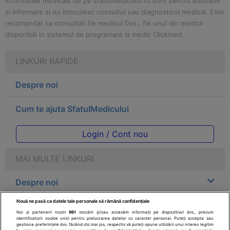
Informatiile medicale de pe sfatulmedicului.ro sunt pentru educatie
si informare si nu inlocuiesc consultul sau diagnosticul medical. Este
recomandat sa consultati fie medicul Dvs., fie unul din medicii
disponibili in sistemul de programare la medic Clickmed.
LINKURI RAPIDE
Despre noi
Cum te ajuta SfatulMedicului
Login / Cont nou
MAI MULTE LINKURI
Despre noi
Nouă ne pasă ca datele tale personale să rămână confidențiale
Legal
Noi și partenerii noștri
961
stocăm și/sau accesăm informații pe dispozitivul dvs., precum
identificatorii cookie unici pentru prelucrarea datelor cu caracter personal. Puteți accepta sau
gestiona preferințele dvs. făcând clic mai jos, respectiv vă puteți opune utilizării unui interes legitim