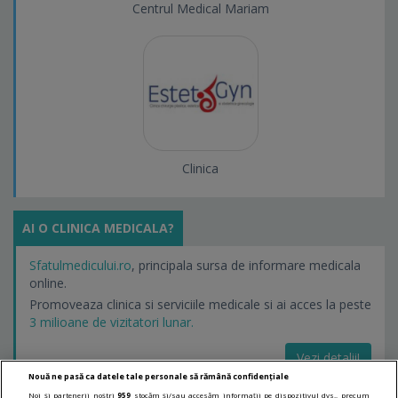
Centrul Medical Mariam
Clinica
AI O CLINICA MEDICALA?
Sfatulmedicului.ro
, principala sursa de informare medicala
online.
Promoveaza clinica si serviciile medicale si ai acces la peste
3 milioane de vizitatori lunar.
Vezi detalii!
Nouă ne pasă ca datele tale personale să rămână confidențiale
Noi și partenerii noștri
959
stocăm și/sau accesăm informații pe dispozitivul dvs., precum