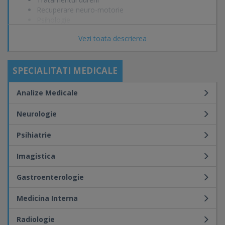
Recuperare neuro-motorie
Psihologie
Explorari Doppler pentru vasele de la baza gatului,
Vezi toata descrierea
sitemul vascular al mambrelor superioare si
inferioare
SPECIALITATI MEDICALE
Analize Medicale
Neurologie
Psihiatrie
Imagistica
Gastroenterologie
Medicina Interna
Radiologie