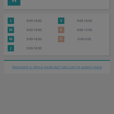
L
V
9:00-18:00
9:00-18:00
M
S
9:00-18:00
9:00-13:00
M
D
9:00-18:00
0:00-0:00
J
9:00-18:00
Reprezinti o clinica medicala? Uite cum te putem ajuta!