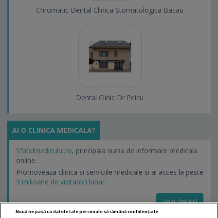
Chromatic Dental Clinica Stomatologica Bacau
Dental Clinic Dr Peicu
AI O CLINICA MEDICALA?
Sfatulmedicului.ro
, principala sursa de informare medicala
online.
Promoveaza clinica si serviciile medicale si ai acces la peste
3 milioane de vizitatori lunar.
Vezi detalii!
Nouă ne pasă ca datele tale personale să rămână confidențiale