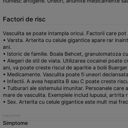
numesc antigene. Uneori, anumite medicamente sau b
Factori de risc
Vasculita se poate intampla oricui. Factorii care pot 
• Varsta. Arterita cu celule gigantice apare rar inain
ani.
• Istoric de familie. Boala Behcet, granulomatoza cu
• Alegeri de stil de viata. Utilizarea cocainei poate
ani, va poate creste riscul de aparitie a bolii Buerger
• Medicamente. Vasculita poate fi uneori declansata 
• Infectii. A avea hepatita B sau C poate creste riscu
• Tulburari ale sistemului imunitar. Persoanele care 
mare de vasculita. Exemplele includ lupusul, artrita
• Sex. Arterita cu celule gigantice este mult mai fre
Simptome