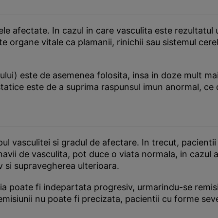
e afectate. In cazul in care vasculita este rezultatul u
ate organe vitale ca plamanii, rinichii sau sistemul ce
rului) este de asemenea folosita, insa in doze mult ma
tostatice este de a suprima raspunsul imun anormal, c
ul vasculitei si gradul de afectare. In trecut, pacient
avii de vasculita, pot duce o viata normala, in cazul 
 si supravegherea ulterioara.
ia poate fi indepartata progresiv, urmarindu-se remis
emisiunii nu poate fi precizata, pacientii cu forme s