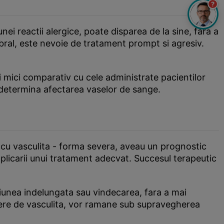
?
nei reactii alergice, poate disparea de la sine, fara a
rebral, este nevoie de tratament prompt si agresiv.
i mici comparativ cu cele administrate pacientilor
e determina afectarea vaselor de sange.
ii cu vasculita - forma severa, aveau un prognostic
aplicarii unui tratament adecvat. Succesul terapeutic
iunea indelungata sau vindecarea, fara a mai
evere de vasculita, vor ramane sub supravegherea