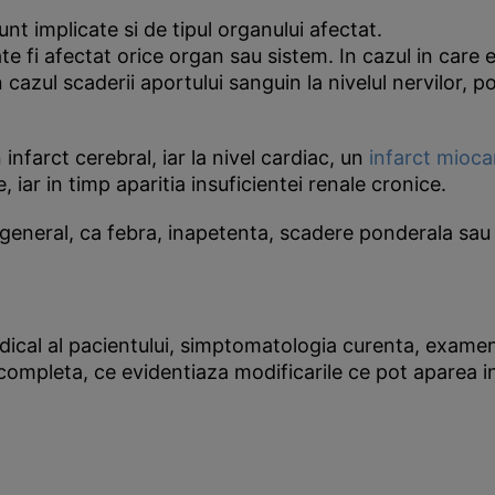
nt implicate si de tipul organului afectat.
 fi afectat orice organ sau sistem. In cazul in care 
n cazul scaderii aportului sanguin la nivelul nervilor,
infarct cerebral, iar la nivel cardiac, un
infarct mioca
 iar in timp aparitia insuficientei renale cronice.
general, ca febra, inapetenta, scadere ponderala sau o
dical al pacientului, simptomatologia curenta, examenu
ompleta, ce evidentiaza modificarile ce pot aparea in 