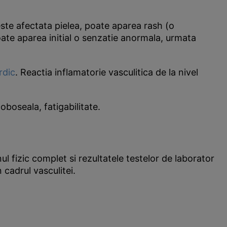
este afectata pielea, poate aparea rash (o
 poate aparea initial o senzatie anormala, urmata
rdic
. Reactia inflamatorie vasculitica de la nivel
boseala, fatigabilitate.
l fizic complet si rezultatele testelor de laborator
cadrul vasculitei.