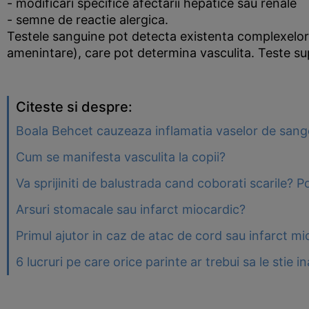
- modificari specifice afectarii hepatice sau renale
- semne de reactie alergica.
Testele sanguine pot detecta existenta complexelor i
amenintare), care pot determina vasculita. Teste supli
Citeste si despre:
Boala Behcet cauzeaza inflamatia vaselor de sang
Cum se manifesta vasculita la copii?
Va sprijiniti de balustrada cand coborati scarile? 
Arsuri stomacale sau infarct miocardic?
Primul ajutor in caz de atac de cord sau infarct mi
6 lucruri pe care orice parinte ar trebui sa le stie 