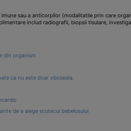
mune sau a anticorpilor (modalitatile prin care organi
mentare includ radiografii, biopsii tisulare, investiga
e din organism
Poate ca nu este doar oboseala.
ocardic
inainte de a alege scutecul bebelusului