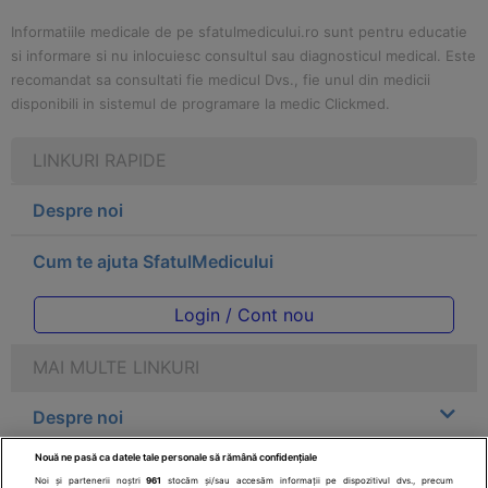
Informatiile medicale de pe sfatulmedicului.ro sunt pentru educatie
si informare si nu inlocuiesc consultul sau diagnosticul medical. Este
recomandat sa consultati fie medicul Dvs., fie unul din medicii
disponibili in sistemul de programare la medic Clickmed.
LINKURI RAPIDE
Despre noi
Cum te ajuta SfatulMedicului
Login / Cont nou
MAI MULTE LINKURI
Despre noi
Nouă ne pasă ca datele tale personale să rămână confidențiale
Legal
Noi și partenerii noștri
961
stocăm și/sau accesăm informații pe dispozitivul dvs., precum