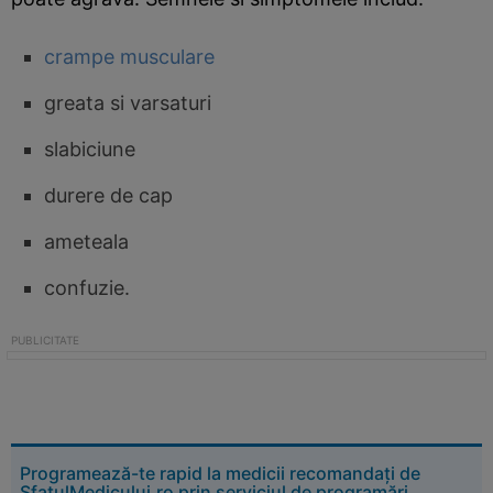
crampe musculare
greata si varsaturi
slabiciune
durere de cap
ameteala
confuzie.
Programează-te rapid la medicii recomandați de
SfatulMedicului.ro prin serviciul de programări