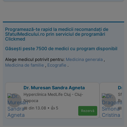
Programează-te rapid la medicii recomandați de
SfatulMedicului.ro prin serviciul de programări
Clickmed
Găsești peste 7500 de medici cu program disponibil
Alege medicul potrivit pentru:
Medicina generala
,
Medicina de familie
,
Ecografie
.
Dr. Muresan Sandra Agneta
Dr.
Hyperclinica MedLife Cluj - Cluj-
Sfan
Napoca
Bucu
📅 din 13.08 • 👍 5
📅 d
Rezervă