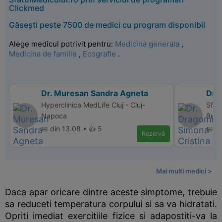
Clickmed
Găsești peste 7500 de medici cu program disponibil
Alege medicul potrivit pentru:
Medicina generala
,
Medicina de familie
,
Ecografie
.
Dr. Muresan Sandra Agneta
Dr.
Hyperclinica MedLife Cluj - Cluj-
Sfan
Napoca
Bucu
📅 din 13.08 • 👍 5
📅 d
Rezervă
Mai multi medici >
Daca apar oricare dintre aceste simptome, trebuie
sa reduceti temperatura corpului si sa va hidratati.
Opriti imediat exercitiile fizice si adapostiti-va la