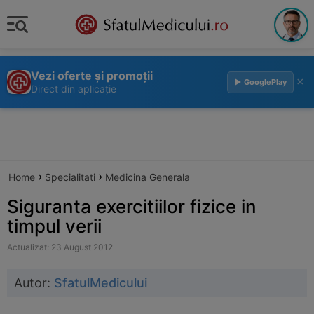
Vezi oferte și promoții
×
▶ GooglePlay
Direct din aplicație
›
›
Home
Specialitati
Medicina Generala
Siguranta exercitiilor fizice in
timpul verii
Actualizat: 23 August 2012
Autor:
SfatulMedicului