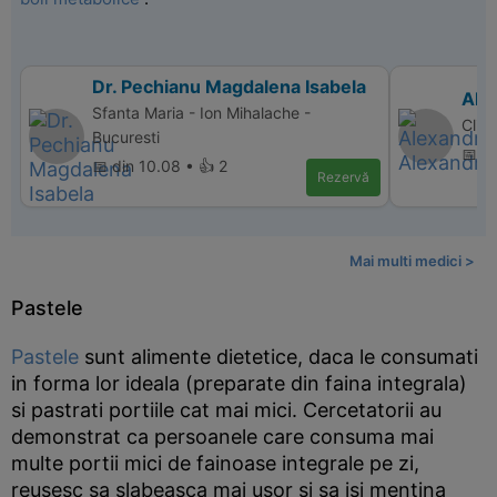
Dr. Pechianu Magdalena Isabela
Ale
Sfanta Maria - Ion Mihalache -
Clini
Bucuresti
📅 di
📅 din 10.08 • 👍 2
Rezervă
Mai multi medici >
Pastele
Pastele
sunt alimente dietetice, daca le consumati
in forma lor ideala (preparate din faina integrala)
si pastrati portiile cat mai mici. Cercetatorii au
demonstrat ca persoanele care consuma mai
multe portii mici de fainoase integrale pe zi,
reusesc sa slabeasca mai usor si sa isi mentina