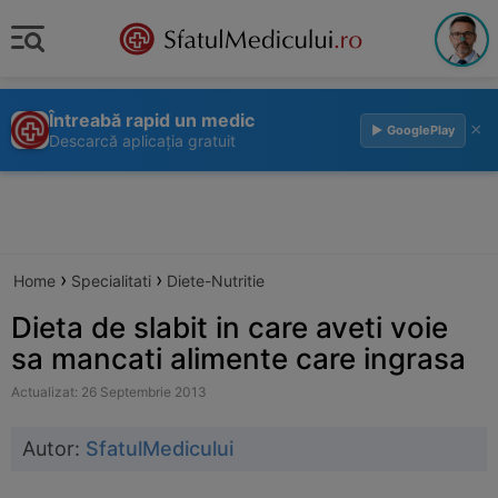
Întreabă rapid un medic
×
▶ GooglePlay
Descarcă aplicația gratuit
›
›
Home
Specialitati
Diete-Nutritie
Dieta de slabit in care aveti voie
sa mancati alimente care ingrasa
Actualizat: 26 Septembrie 2013
Autor:
SfatulMedicului