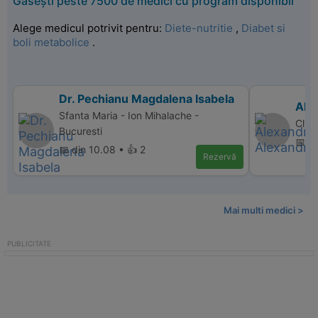
Găsești peste 7500 de medici cu program disponibil
Alege medicul potrivit pentru:
Diete-nutritie
,
Diabet si
boli metabolice
.
Dr. Pechianu Magdalena Isabela
Ale
Sfanta Maria - Ion Mihalache -
Clini
Bucuresti
📅 di
📅 din 10.08 • 👍 2
Rezervă
Mai multi medici >